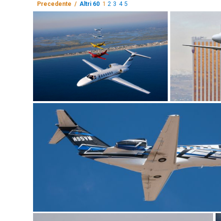
Precedente /
Altri 60
1
2
3
4
5