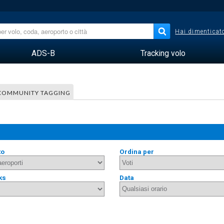
Hai dimenticato
ADS-B
Tracking volo
COMMUNITY TAGGING
to
Ordina per
ks
Data