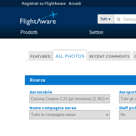
Registrati su FlightAware
Accedi
Tutti
Prodotti
Settori
ALL PHOTOS
FEATURED
RECENT COMMENTS
Ricerca
Aeromobile
Aeropor
Nome compagnia aerea
Staff pic