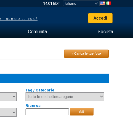
14:01 EDT
Accedi
 il numero del volo?
Comunità
Società
↑ Carica le tue foto
Tag / Categorie
Ricerca
Vai!