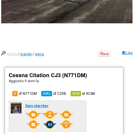
Like
Media
/
grande
/
piena
Cessna Citation CJ3 (N771DM)
Aggiunto
9 anni fa
of N771DM
of
C25B
at
KCAK
5
2361
1179
Gary starcher