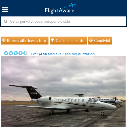
Ritorna alla ricerca foto
Carica le tue foto
Condividi
8
Voti (
4.50
Media) e
5.655
Visualizzazioni