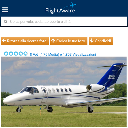
Ritorna alla ricerca foto
Carica le tue foto
Condividi
8
Voti (
4.75
Media) e
1.853
Visualizzazioni