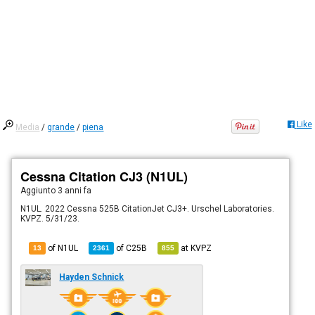
Like
Media
/
grande
/
piena
Cessna Citation CJ3 (N1UL)
Aggiunto
3 anni fa
N1UL. 2022 Cessna 525B CitationJet CJ3+. Urschel Laboratories.
KVPZ. 5/31/23.
of N1UL
of
C25B
at
KVPZ
13
2361
855
Hayden Schnick