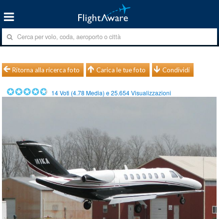
Ritorna alla ricerca foto
Carica le tue foto
Condividi
14
Voti (
4.78
Media) e
25.654
Visualizzazioni