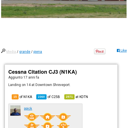
Like
Media
/
grande
/
piena
Cessna Citation CJ3 (N1KA)
Aggiunto
17 anni fa
Landing on 14 at Downtown Shreveport.
of N1KA
of
C25B
at
KDTN
15
2360
2971
ppick