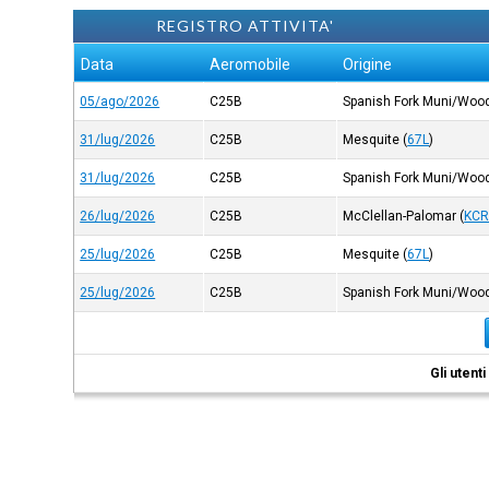
REGISTRO ATTIVITA'
Data
Aeromobile
Origine
05/ago/2026
C25B
Spanish Fork Muni/Woo
31/lug/2026
C25B
Mesquite
(
67L
)
31/lug/2026
C25B
Spanish Fork Muni/Woo
26/lug/2026
C25B
McClellan-Palomar
(
KC
25/lug/2026
C25B
Mesquite
(
67L
)
25/lug/2026
C25B
Spanish Fork Muni/Woo
Gli utent