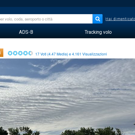
Hai dimenticato
ADS-B
Tracking volo
i
17
Voti (
4.47
Media) e
4.161
Visualizzazioni