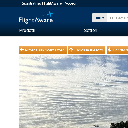
Registrati su FlightAware
Accedi
Tutti
Prodotti
Settori
Ritorna alla ricerca foto
Carica le tue foto
Condivid