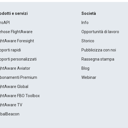
odotti e servizi
Società
roAPI
Info
rehose FlightAware
Opportunità di lavoro
ightAware Foresight
Storico
porti rapidi
Pubblicizza con noi
porti personalizzati
Rassegna stampa
ightAware Aviator
Blog
bonamenti Premium
Webinar
ightAware Global
ightAware FBO Toolbox
ightAware TV
obalBeacon