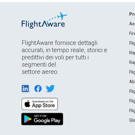
Pr
Ae
Fi
FlightAware fornisce dettagli
Fl
accurati, in tempo reale, storici e
Rap
predittivi dei voli per tutti i
Rap
segmenti del
settore aereo.
Fl
Ab
Fl
Fl
Fl
Gl