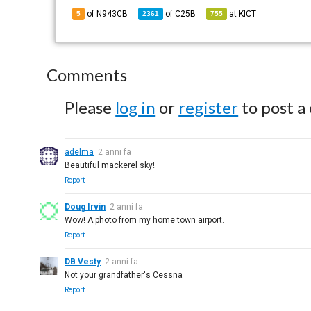
of N943CB
of
C25B
at
KICT
5
2361
755
Comments
Please
log in
or
register
to post a
adelma
2 anni fa
Beautiful mackerel sky!
Report
Doug Irvin
2 anni fa
Wow! A photo from my home town airport.
Report
DB Vesty
2 anni fa
Not your grandfather's Cessna
Report