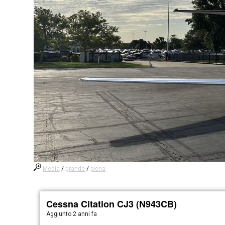
Media
/
grande
/
piena
Cessna Citation CJ3 (N943CB)
Aggiunto
2 anni fa