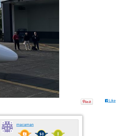
Like
macaman