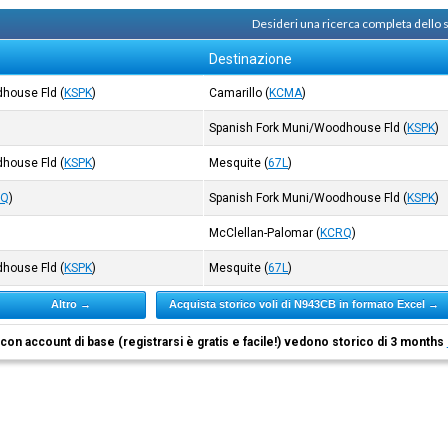
Desideri una ricerca completa dello
Destinazione
dhouse Fld
(
KSPK
)
Camarillo
(
KCMA
)
Spanish Fork Muni/Woodhouse Fld
(
KSPK
)
dhouse Fld
(
KSPK
)
Mesquite
(
67L
)
RQ
)
Spanish Fork Muni/Woodhouse Fld
(
KSPK
)
McClellan-Palomar
(
KCRQ
)
dhouse Fld
(
KSPK
)
Mesquite
(
67L
)
Altro →
Acquista storico voli di N943CB in formato Excel →
i con account di base (registrarsi è gratis e facile!) vedono storico di 3 months