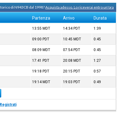
 storico di N943CB dal 1998?
Acquista adesso. Lo riceverai entro un'ora
Partenza
Arrivo
Durata
13:55
MDT
14:34
PDT
1:39
09:00
PDT
10:45
MDT
0:45
08:09
MDT
07:54
PDT
0:45
17:41
PDT
20:08
MDT
1:27
19:18
PDT
20:15
PDT
0:57
19:14
MDT
19:03
PDT
0:49
Registrati