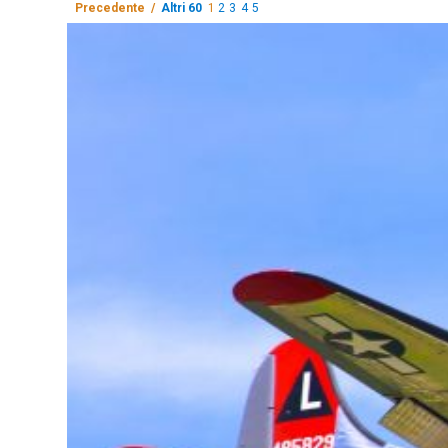
Precedente /
Altri 60
1
2
3
4
5