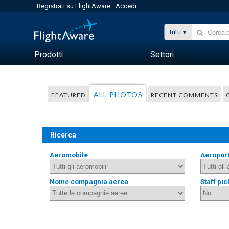
Registrati su FlightAware
Accedi
Tutti
Prodotti
Settori
ALL PHOTOS
FEATURED
RECENT COMMENTS
Ricerca
Aeromobile
Aeropor
Nome compagnia aerea
Staff pic