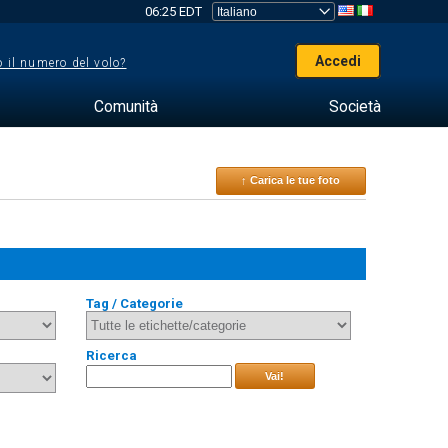
06:25 EDT
Accedi
 il numero del volo?
Comunità
Società
↑ Carica le tue foto
Tag / Categorie
Ricerca
Vai!