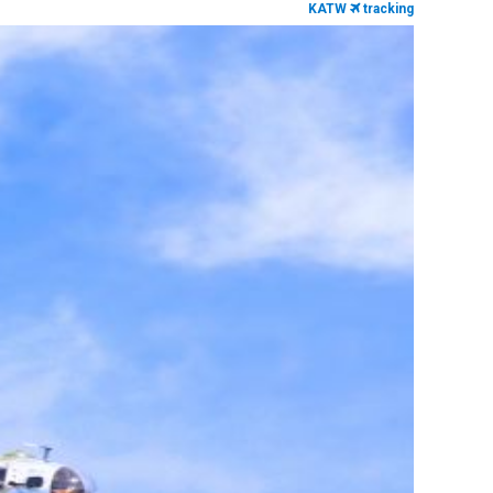
KATW
tracking