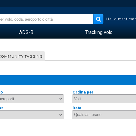
Hai dimenticato
ADS-B
Tracking volo
COMMUNITY TAGGING
to
Ordina per
ks
Data