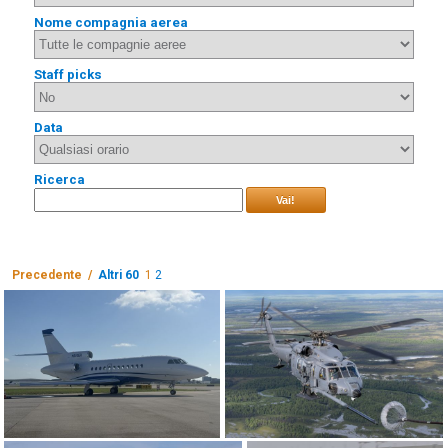
Nome compagnia aerea
Staff picks
Data
Ricerca
Vai!
Precedente /
Altri 60
1
2