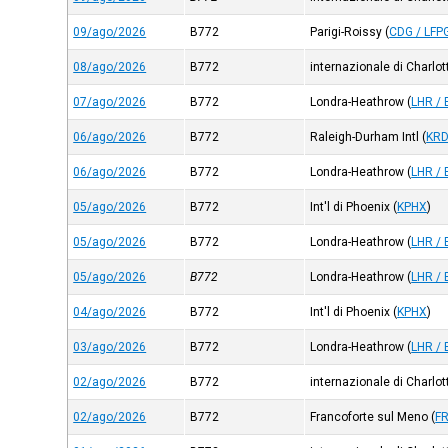
09/ago/2026
B772
Parigi-Roissy
(
CDG / LFP
08/ago/2026
B772
internazionale di Charlot
07/ago/2026
B772
Londra-Heathrow
(
LHR / 
06/ago/2026
B772
Raleigh-Durham Intl
(
KR
06/ago/2026
B772
Londra-Heathrow
(
LHR / 
05/ago/2026
B772
Int'l di Phoenix
(
KPHX
)
05/ago/2026
B772
Londra-Heathrow
(
LHR / 
05/ago/2026
B772
Londra-Heathrow
(
LHR / 
04/ago/2026
B772
Int'l di Phoenix
(
KPHX
)
03/ago/2026
B772
Londra-Heathrow
(
LHR / 
02/ago/2026
B772
internazionale di Charlot
02/ago/2026
B772
Francoforte sul Meno
(
FR