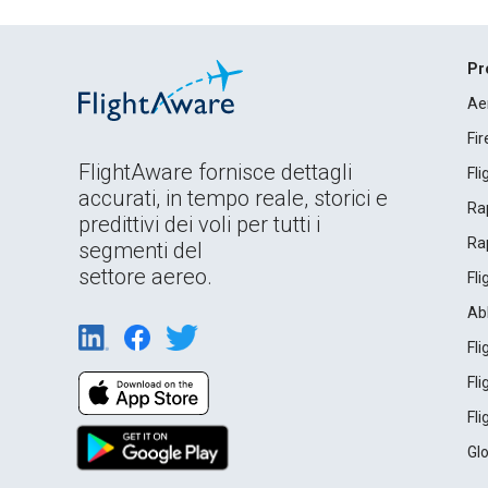
Pr
Ae
Fi
FlightAware fornisce dettagli
Fl
accurati, in tempo reale, storici e
Rap
predittivi dei voli per tutti i
Rap
segmenti del
settore aereo.
Fl
Ab
Fl
Fl
Fl
Gl