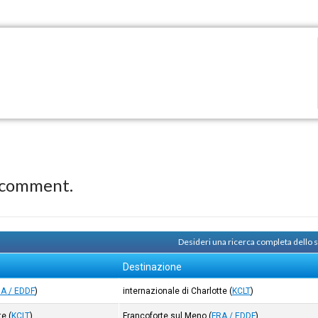
 comment.
Desideri una ricerca completa dello
Destinazione
A / EDDF
)
internazionale di Charlotte
(
KCLT
)
te
(
KCLT
)
Francoforte sul Meno
(
FRA / EDDF
)