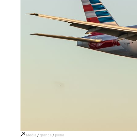
Media
/
grande
/
piena