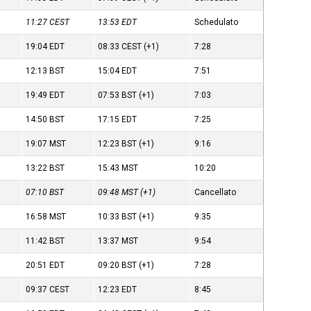
11:27
CEST
13:53
EDT
Schedulato
19:04
EDT
08:33
CEST
(+1)
7:28
12:13
BST
15:04
EDT
7:51
19:49
EDT
07:53
BST
(+1)
7:03
14:50
BST
17:15
EDT
7:25
19:07
MST
12:23
BST
(+1)
9:16
13:22
BST
15:43
MST
10:20
07:10
BST
09:48
MST
(+1)
Cancellato
16:58
MST
10:33
BST
(+1)
9:35
11:42
BST
13:37
MST
9:54
20:51
EDT
09:20
BST
(+1)
7:28
09:37
CEST
12:23
EDT
8:45