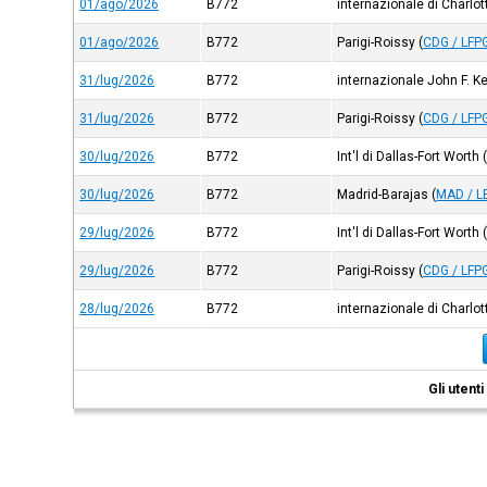
01/ago/2026
B772
internazionale di Charlot
01/ago/2026
B772
Parigi-Roissy
(
CDG / LFP
31/lug/2026
B772
internazionale John F. 
31/lug/2026
B772
Parigi-Roissy
(
CDG / LFP
30/lug/2026
B772
Int'l di Dallas-Fort Worth
30/lug/2026
B772
Madrid-Barajas
(
MAD / 
29/lug/2026
B772
Int'l di Dallas-Fort Worth
29/lug/2026
B772
Parigi-Roissy
(
CDG / LFP
28/lug/2026
B772
internazionale di Charlot
Gli utent