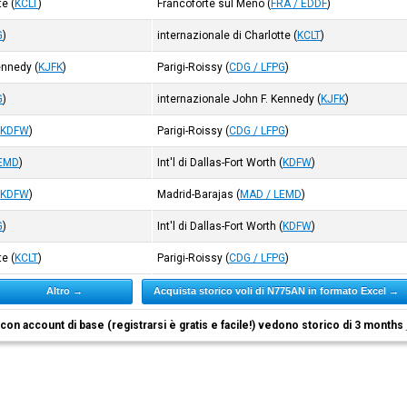
te
(
KCLT
)
Francoforte sul Meno
(
FRA / EDDF
)
G
)
internazionale di Charlotte
(
KCLT
)
Kennedy
(
KJFK
)
Parigi-Roissy
(
CDG / LFPG
)
G
)
internazionale John F. Kennedy
(
KJFK
)
(
KDFW
)
Parigi-Roissy
(
CDG / LFPG
)
LEMD
)
Int'l di Dallas-Fort Worth
(
KDFW
)
(
KDFW
)
Madrid-Barajas
(
MAD / LEMD
)
G
)
Int'l di Dallas-Fort Worth
(
KDFW
)
te
(
KCLT
)
Parigi-Roissy
(
CDG / LFPG
)
Altro →
Acquista storico voli di N775AN in formato Excel →
i con account di base (registrarsi è gratis e facile!) vedono storico di 3 months