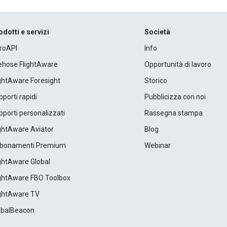
odotti e servizi
Società
roAPI
Info
rehose FlightAware
Opportunità di lavoro
ightAware Foresight
Storico
porti rapidi
Pubblicizza con noi
porti personalizzati
Rassegna stampa
ightAware Aviator
Blog
bonamenti Premium
Webinar
ightAware Global
ightAware FBO Toolbox
ightAware TV
obalBeacon