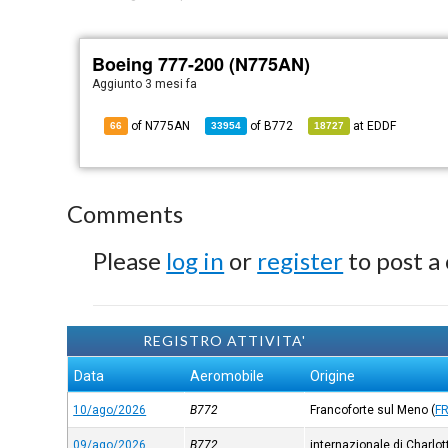
Boeing 777-200 (N775AN)
Aggiunto
3 mesi fa
of N775AN
of
B772
at
EDDF
66
33954
18727
Comments
Please
log in
or
register
to post a
REGISTRO ATTIVITA'
Data
Aeromobile
Origine
10/ago/2026
B772
Francoforte sul Meno
(
FR
09/ago/2026
B772
internazionale di Charlot