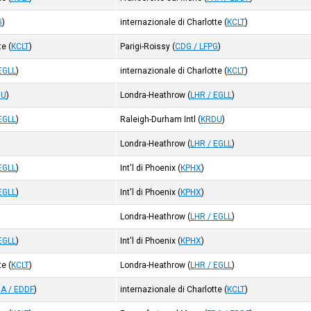
G
)
internazionale di Charlotte
(
KCLT
)
te
(
KCLT
)
Parigi-Roissy
(
CDG / LFPG
)
EGLL
)
internazionale di Charlotte
(
KCLT
)
DU
)
Londra-Heathrow
(
LHR / EGLL
)
EGLL
)
Raleigh-Durham Intl
(
KRDU
)
Londra-Heathrow
(
LHR / EGLL
)
EGLL
)
Int'l di Phoenix
(
KPHX
)
EGLL
)
Int'l di Phoenix
(
KPHX
)
Londra-Heathrow
(
LHR / EGLL
)
EGLL
)
Int'l di Phoenix
(
KPHX
)
te
(
KCLT
)
Londra-Heathrow
(
LHR / EGLL
)
A / EDDF
)
internazionale di Charlotte
(
KCLT
)