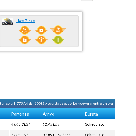
Uwe Zinke
 storico di N775AN dal 1998?
Acquista adesso. Lo riceverai entro un'ora
Partenza
Arrivo
Durata
09:45
CEST
12:45
EDT
Schedulato
17:03
EDT
07:09
CEST
(+1)
Schedulato