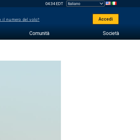
04:34 EDT
Accedi
 il numero del volo?
Comunità
Società