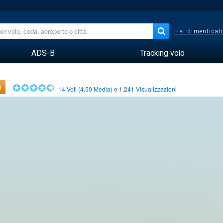
Hai dimenticato
ADS-B
Tracking volo
i
14
Voti (
4.50
Media) e
1.241
Visualizzazioni