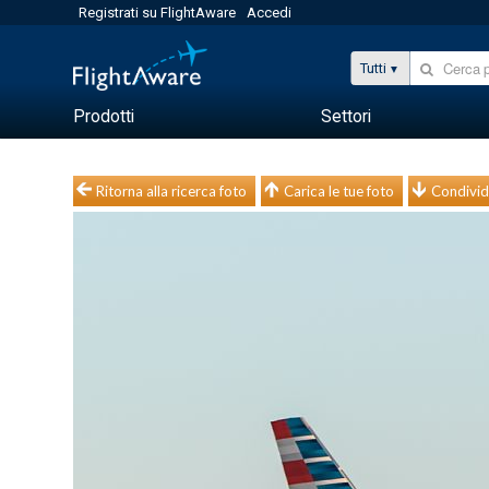
Registrati su FlightAware
Accedi
Tutti
Prodotti
Settori
Ritorna alla ricerca foto
Carica le tue foto
Condivid