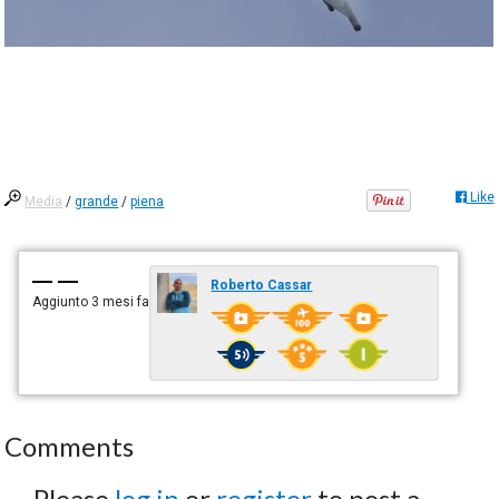
Like
Media
/
grande
/
piena
— —
Roberto Cassar
Aggiunto
3 mesi fa
Comments
Please
log in
or
register
to post a