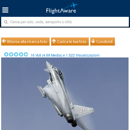
Ritorna alla ricerca foto
Carica le tue foto
Condividi
16
Voti (
4.69
Media) e
1.522
Visualizzazioni