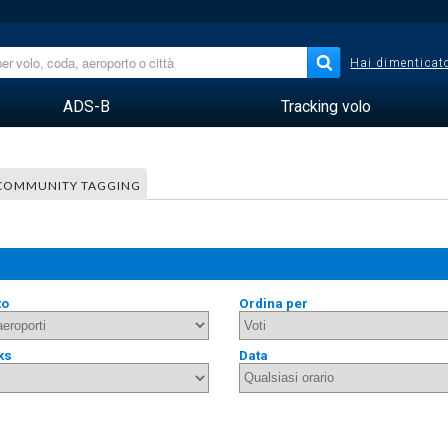
Hai dimenticato
ADS-B
Tracking volo
COMMUNITY TAGGING
to
Ordina per
ks
Data