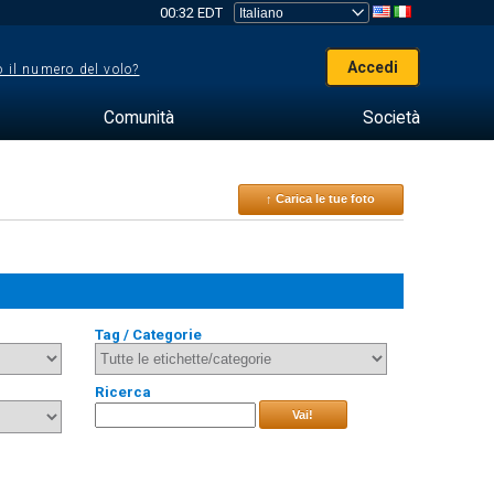
00:32 EDT
Accedi
 il numero del volo?
Comunità
Società
↑ Carica le tue foto
Tag / Categorie
Ricerca
Vai!