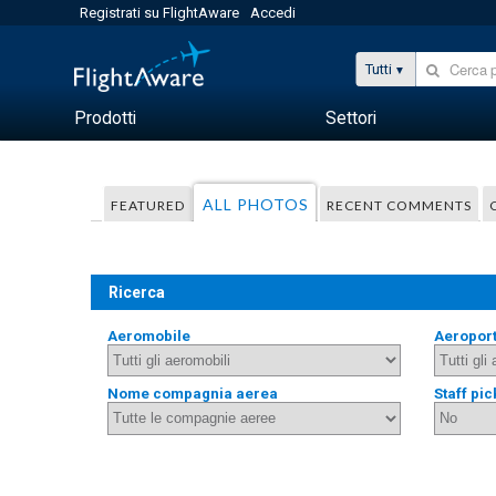
Registrati su FlightAware
Accedi
Tutti
Prodotti
Settori
ALL PHOTOS
FEATURED
RECENT COMMENTS
Ricerca
Aeromobile
Aeropor
Nome compagnia aerea
Staff pic