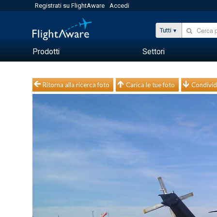
Registrati su FlightAware
Accedi
Tutti
Prodotti
Settori
Ritorna alla ricerca foto
Carica le tue foto
Condivid