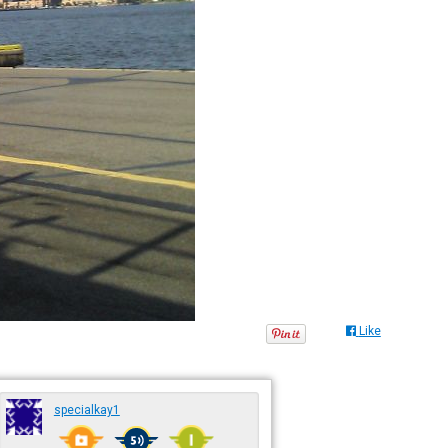
Like
specialkay1