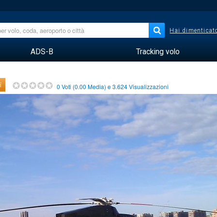
Hai dimenticato
ADS-B
Tracking volo
i
0
Voti (
0.00
Media) e
3.624
Visualizzazioni