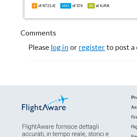
of N722JE
of
S76
at
KJRA
4
1017
44
Comments
Please
log in
or
register
to post a
Pr
Ae
Fi
FlightAware fornisce dettagli
Fl
accurati, in tempo reale, storici e
Rap