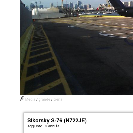
Media
/
grande
/
piena
Sikorsky S-76 (N722JE)
Aggiunto
13 anni fa