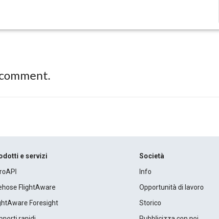
 comment.
odotti e servizi
Società
roAPI
Info
rehose FlightAware
Opportunità di lavoro
ightAware Foresight
Storico
porti rapidi
Pubblicizza con noi