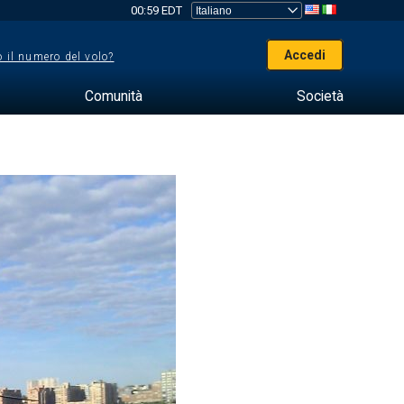
00:59 EDT
Accedi
 il numero del volo?
Comunità
Società