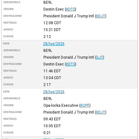
BE9L
AEROMOBILE
Destin Exec
(
KDTS
)
ORIGINE
President Donald J Trump Intl
(
KDJT
)
DESTINAZIONE
12:08
CDT
PARTENZA
15:21
EDT
ARRIVO
2:12
DURATA
28/lug/2026
DATA
BE9L
AEROMOBILE
President Donald J Trump Intl
(
DJT
)
ORIGINE
Destin Exec
(
KDTS
)
DESTINAZIONE
11:46
EDT
PARTENZA
13:04
CDT
ARRIVO
2:17
DURATA
28/lug/2026
DATA
BE9L
AEROMOBILE
Opa-locka Executive
(
KOPF
)
ORIGINE
President Donald J Trump Intl
(
KDJT
)
DESTINAZIONE
09:43
EDT
PARTENZA
10:05
EDT
ARRIVO
0:21
DURATA