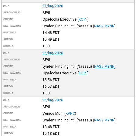
27/lug/2026
DATA
BE9L
AEROMOBILE
Opa-locka Executive
(
KOPF
)
ORIGINE
Lynden Pindling Int'l (Nassau)
(
NAS / MYNN
)
DESTINAZIONE
14:48
EDT
PARTENZA
15:49
EDT
ARRIVO
1:00
DURATA
26/lug/2026
DATA
BE9L
AEROMOBILE
Lynden Pindling Int'l (Nassau)
(
NAS / MYNN
)
ORIGINE
Opa-locka Executive
(
KOPF
)
DESTINAZIONE
15:56
EDT
PARTENZA
16:57
EDT
ARRIVO
1:00
DURATA
26/lug/2026
DATA
BE9L
AEROMOBILE
Venice Muni
(
KVNC
)
ORIGINE
Lynden Pindling Int'l (Nassau)
(
NAS / MYNN
)
DESTINAZIONE
13:48
EDT
PARTENZA
15:18
EDT
ARRIVO