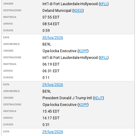
Int'l di Fort Lauderdale-Hollywood
(
KFLL
)
ORIGINE
Deland Municipal
(
KDED
)
DESTINAZIONE
07:55
EDT
PARTENZA
08:54
EDT
ARRIVO
0:59
DURATA
30/lug/2026
DATA
BE9L
AEROMOBILE
Opa-locka Executive
(
KOPF
)
ORIGINE
Int'l di Fort Lauderdale-Hollywood
(
KFLL
)
DESTINAZIONE
06:19
EDT
PARTENZA
06:31
EDT
ARRIVO
0:11
DURATA
29/lug/2026
DATA
BE9L
AEROMOBILE
President Donald J Trump Intl
(
KDJT
)
ORIGINE
Opa-locka Executive
(
KOPF
)
DESTINAZIONE
15:45
EDT
PARTENZA
16:17
EDT
ARRIVO
0:31
DURATA
29/lug/2026
DATA