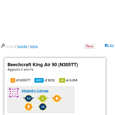
Like
Media
/
grande
/
piena
Beechcraft King Air 90 (N305TT)
Aggiunto
6 anni fa
of N305TT
of
BE9L
at
KJRA
2
4227
44
Alejandro Zuloaga