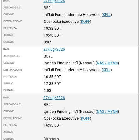
27/lug/2026
DATA
BE9L
AEROMOBILE
Int'l di Fort Lauderdale-Hollywood
(
KFLL
)
ORIGINE
Opa-locka Executive
(
KOPF
)
DESTINAZIONE
19:32
EDT
PARTENZA
19:40
EDT
ARRIVO
0:07
DURATA
27/lug/2026
DATA
BE9L
AEROMOBILE
Lynden Pindling Int'l (Nassau)
(
NAS / MYNN
)
ORIGINE
Int'l di Fort Lauderdale-Hollywood
(
KFLL
)
DESTINAZIONE
16:35
EDT
PARTENZA
17:38
EDT
ARRIVO
1:03
DURATA
27/lug/2026
DATA
BE9L
AEROMOBILE
Lynden Pindling Int'l (Nassau)
(
NAS / MYNN
)
ORIGINE
Opa-locka Executive
(
KOPF
)
DESTINAZIONE
16:35
EDT
PARTENZA
ARRIVO
Dirottato
DURATA