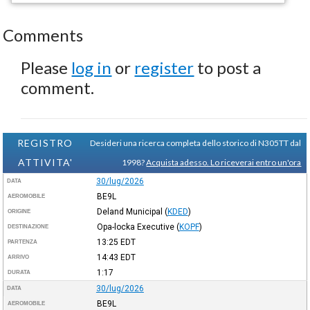
Comments
Please
log in
or
register
to post a
comment.
REGISTRO
Desideri una ricerca completa dello storico di N305TT dal
ATTIVITA'
1998?
Acquista adesso. Lo riceverai entro un'ora
30/lug/2026
DATA
BE9L
AEROMOBILE
Deland Municipal
(
KDED
)
ORIGINE
Opa-locka Executive
(
KOPF
)
DESTINAZIONE
13:25
EDT
PARTENZA
14:43
EDT
ARRIVO
1:17
DURATA
30/lug/2026
DATA
BE9L
AEROMOBILE