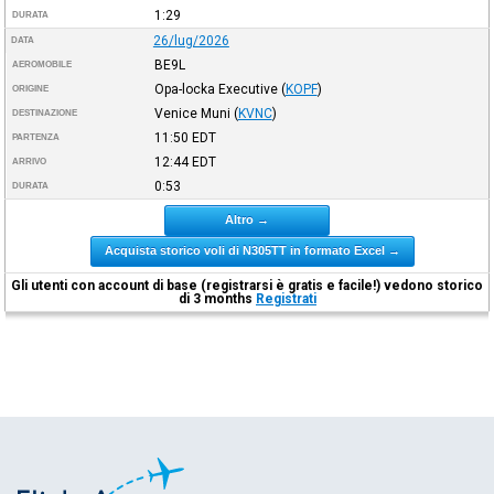
1:29
DURATA
26/lug/2026
DATA
BE9L
AEROMOBILE
Opa-locka Executive
(
KOPF
)
ORIGINE
Venice Muni
(
KVNC
)
DESTINAZIONE
11:50
EDT
PARTENZA
12:44
EDT
ARRIVO
0:53
DURATA
Altro →
Acquista storico voli di N305TT in formato Excel →
Gli utenti con account di base (registrarsi è gratis e facile!) vedono storico
di 3 months
Registrati