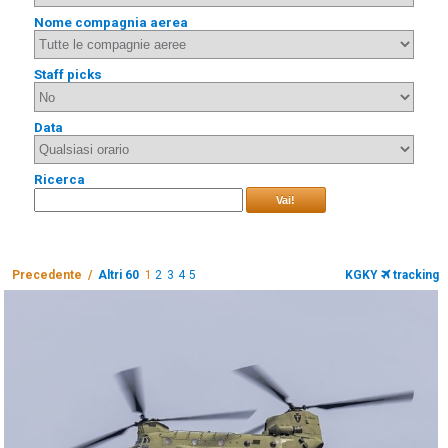
Nome compagnia aerea
Staff picks
Data
Ricerca
Vai!
Precedente /
Altri 60
1
2
3
4
5
KGKY
tracking