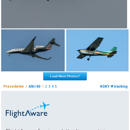
Load More Photos?
Precedente /
Altri 60
1
2
3
4
5
KGKY
tracking