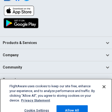
Products & Services
Company
Community
Support
FlightAware uses cookies to keep our site free, enhance
your experience, and to analyze performance and traffic. By
English (USA)
clicking “Allow All”, you agree to storing cookies on your
2026 FlightAware
device.
Privacy Statement
Terms of Use
Privacy
Cookie Settings
Cookie Settings
Allow All