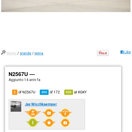
Like
Media
/
grande
/
piena
N2567U —
Aggiunto
14 anni fa
of N2567U
of
172
at
KGKY
2
454
928
Jay Wischkaemper