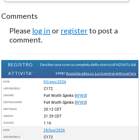
Comments
Please
log in
or
register
to post a
comment.
REGISTRO
Desideri una ricerca completa dello storico di N2567U dal
ATTIVITA'
1998?
Acquista adesso. Lo riceverai entro un'ora
03/ago/2026
DATA
C172
AEROMOBILE
Fort Worth Spinks
(
KFWS
)
ORIGINE
Fort Worth Spinks
(
KFWS
)
DESTINAZIONE
20:12
CDT
PARTENZA
21:29
CDT
ARRIVO
1:16
DURATA
29/lug/2026
DATA
C172
AEROMOBILE