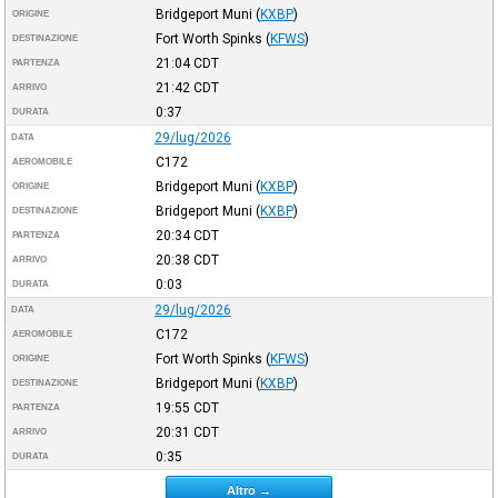
Bridgeport Muni
(
KXBP
)
ORIGINE
Fort Worth Spinks
(
KFWS
)
DESTINAZIONE
21:04
CDT
PARTENZA
21:42
CDT
ARRIVO
0:37
DURATA
29/lug/2026
DATA
C172
AEROMOBILE
Bridgeport Muni
(
KXBP
)
ORIGINE
Bridgeport Muni
(
KXBP
)
DESTINAZIONE
20:34
CDT
PARTENZA
20:38
CDT
ARRIVO
0:03
DURATA
29/lug/2026
DATA
C172
AEROMOBILE
Fort Worth Spinks
(
KFWS
)
ORIGINE
Bridgeport Muni
(
KXBP
)
DESTINAZIONE
19:55
CDT
PARTENZA
20:31
CDT
ARRIVO
0:35
DURATA
Altro →