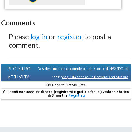
Comments
Please
log in
or
register
to post a
comment.
REGISTRO
Desideri una ricerca completa dello storico di N924DC dal
ATTIVITA'
1998?
Acquista adesso. Lo riceverai entro un'ora
No Recent History Data
Gli utenti con account di base (registrarsi è gratis e facile!) vedono storico
di 3 months
Registrati