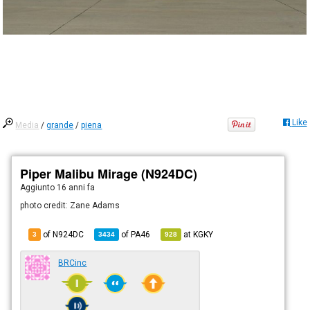
Like
Media
/
grande
/
piena
Piper Malibu Mirage (N924DC)
Aggiunto
16 anni fa
photo credit: Zane Adams
of N924DC
of
PA46
at
KGKY
3
3434
928
BRCinc