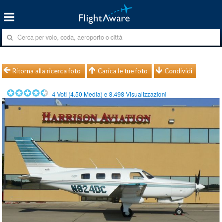
Ritorna alla ricerca foto
Carica le tue foto
Condividi
4
Voti (
4.50
Media) e
8.498
Visualizzazioni