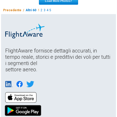
Load More Photos?
Precedente /
Altri 60
1
2
3
4
5
FlightAware fornisce dettagli accurati, in
tempo reale, storici e predittivi dei voli per tutti
i segmenti del
settore aereo.