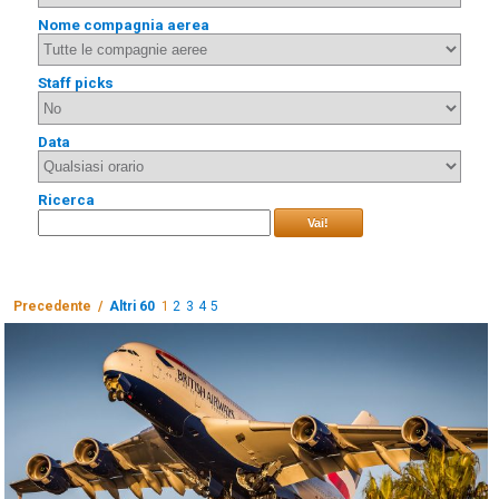
Nome compagnia aerea
Staff picks
Data
Ricerca
Vai!
Precedente /
Altri 60
1
2
3
4
5