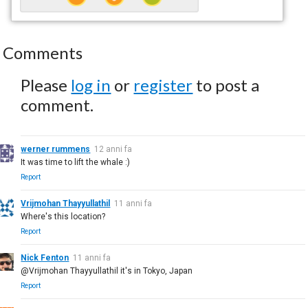
Comments
Please
log in
or
register
to post a
comment.
werner rummens
12 anni fa
It was time to lift the whale :)
Report
Vrijmohan Thayyullathil
11 anni fa
Where's this location?
Report
Nick Fenton
11 anni fa
@Vrijmohan Thayyullathil it's in Tokyo, Japan
Report