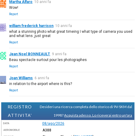
Martha Alfaro
10 anni fa
Wow!
Report
william frederick harrison
10 anni fa
what a stunning photo what great timeing I what type of camera you used
and what lens ,just great
Report
Jean Noel BONNEAULT
9 anni fa
Beau spectacle surtout pour les photographes
Report
Joan Williams
6 anni fa
in relation to the airport where is this?
Report
REGISTRO
Desideri una ricerca completa dello storico di 9V-SKM dal
ATTIVITA'
1998?
Acquista adesso. Lo riceverai entro un'ora
08/ago/2026
DATA
A388
AEROMOBILE