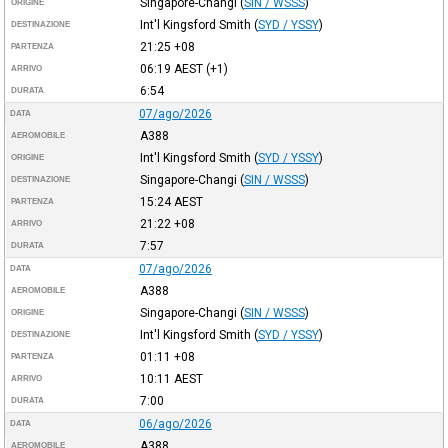
Singapore-Changi
(
SIN / WSSS
)
ORIGINE
Int'l Kingsford Smith
(
SYD / YSSY
)
DESTINAZIONE
21:25
+08
PARTENZA
06:19
AEST
(+1)
ARRIVO
6:54
DURATA
07/ago/2026
DATA
A388
AEROMOBILE
Int'l Kingsford Smith
(
SYD / YSSY
)
ORIGINE
Singapore-Changi
(
SIN / WSSS
)
DESTINAZIONE
15:24
AEST
PARTENZA
21:22
+08
ARRIVO
7:57
DURATA
07/ago/2026
DATA
A388
AEROMOBILE
Singapore-Changi
(
SIN / WSSS
)
ORIGINE
Int'l Kingsford Smith
(
SYD / YSSY
)
DESTINAZIONE
01:11
+08
PARTENZA
10:11
AEST
ARRIVO
7:00
DURATA
06/ago/2026
DATA
A388
AEROMOBILE