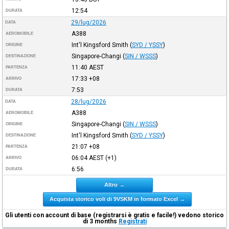
12:54
DURATA
29/lug/2026
DATA
A388
AEROMOBILE
Int'l Kingsford Smith
(
SYD / YSSY
)
ORIGINE
Singapore-Changi
(
SIN / WSSS
)
DESTINAZIONE
11:40
AEST
PARTENZA
17:33
+08
ARRIVO
7:53
DURATA
28/lug/2026
DATA
A388
AEROMOBILE
Singapore-Changi
(
SIN / WSSS
)
ORIGINE
Int'l Kingsford Smith
(
SYD / YSSY
)
DESTINAZIONE
21:07
+08
PARTENZA
06:04
AEST
(+1)
ARRIVO
6:56
DURATA
Altro →
Acquista storico voli di 9VSKM in formato Excel →
Gli utenti con account di base (registrarsi è gratis e facile!) vedono storico
di 3 months
Registrati