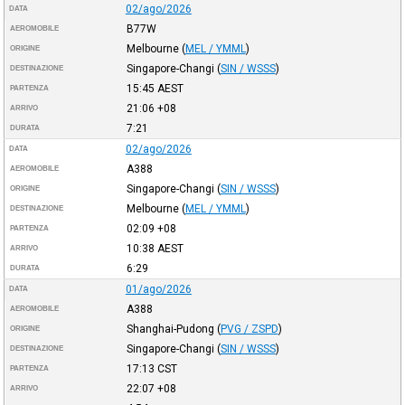
02/ago/2026
DATA
B77W
AEROMOBILE
Melbourne
(
MEL / YMML
)
ORIGINE
Singapore-Changi
(
SIN / WSSS
)
DESTINAZIONE
15:45
AEST
PARTENZA
21:06
+08
ARRIVO
7:21
DURATA
02/ago/2026
DATA
A388
AEROMOBILE
Singapore-Changi
(
SIN / WSSS
)
ORIGINE
Melbourne
(
MEL / YMML
)
DESTINAZIONE
02:09
+08
PARTENZA
10:38
AEST
ARRIVO
6:29
DURATA
01/ago/2026
DATA
A388
AEROMOBILE
Shanghai-Pudong
(
PVG / ZSPD
)
ORIGINE
Singapore-Changi
(
SIN / WSSS
)
DESTINAZIONE
17:13
CST
PARTENZA
22:07
+08
ARRIVO