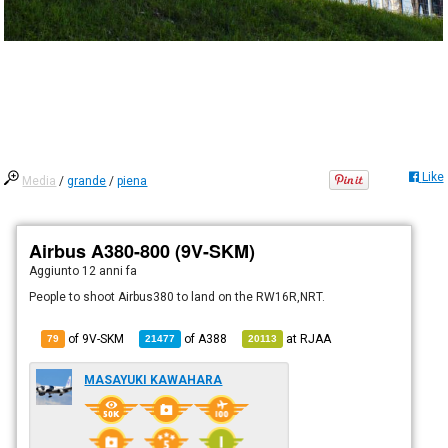
Like
Media
/
grande
/
piena
Airbus A380-800 (9V-SKM)
Aggiunto
12 anni fa
People to shoot Airbus380 to land on the RW16R,NRT.
of 9V-SKM
of
A388
at
RJAA
79
21477
20113
MASAYUKI KAWAHARA