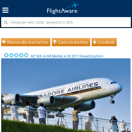
Ritorna alla ricerca foto
Carica le tue foto
Condividi
62
Voti (
4.68
Media) e
93.221
Visualizzazioni