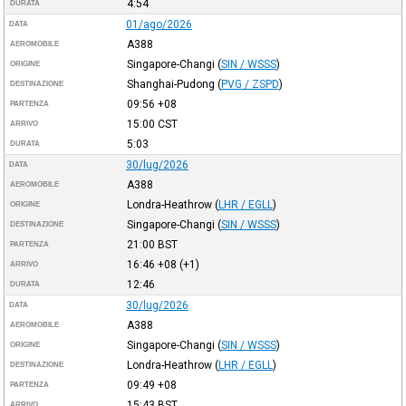
4:54
DURATA
01/ago/2026
DATA
A388
AEROMOBILE
Singapore-Changi
(
SIN / WSSS
)
ORIGINE
Shanghai-Pudong
(
PVG / ZSPD
)
DESTINAZIONE
09:56
+08
PARTENZA
15:00
CST
ARRIVO
5:03
DURATA
30/lug/2026
DATA
A388
AEROMOBILE
Londra-Heathrow
(
LHR / EGLL
)
ORIGINE
Singapore-Changi
(
SIN / WSSS
)
DESTINAZIONE
21:00
BST
PARTENZA
16:46
+08
(+1)
ARRIVO
12:46
DURATA
30/lug/2026
DATA
A388
AEROMOBILE
Singapore-Changi
(
SIN / WSSS
)
ORIGINE
Londra-Heathrow
(
LHR / EGLL
)
DESTINAZIONE
09:49
+08
PARTENZA
15:43
BST
ARRIVO