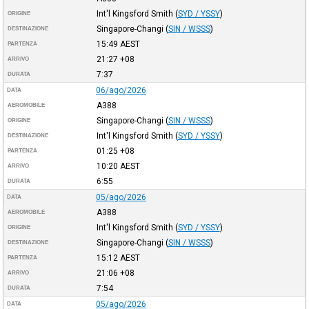
Int'l Kingsford Smith
(
SYD / YSSY
)
ORIGINE
Singapore-Changi
(
SIN / WSSS
)
DESTINAZIONE
15:49
AEST
PARTENZA
21:27
+08
ARRIVO
7:37
DURATA
06/ago/2026
DATA
A388
AEROMOBILE
Singapore-Changi
(
SIN / WSSS
)
ORIGINE
Int'l Kingsford Smith
(
SYD / YSSY
)
DESTINAZIONE
01:25
+08
PARTENZA
10:20
AEST
ARRIVO
6:55
DURATA
05/ago/2026
DATA
A388
AEROMOBILE
Int'l Kingsford Smith
(
SYD / YSSY
)
ORIGINE
Singapore-Changi
(
SIN / WSSS
)
DESTINAZIONE
15:12
AEST
PARTENZA
21:06
+08
ARRIVO
7:54
DURATA
05/ago/2026
DATA