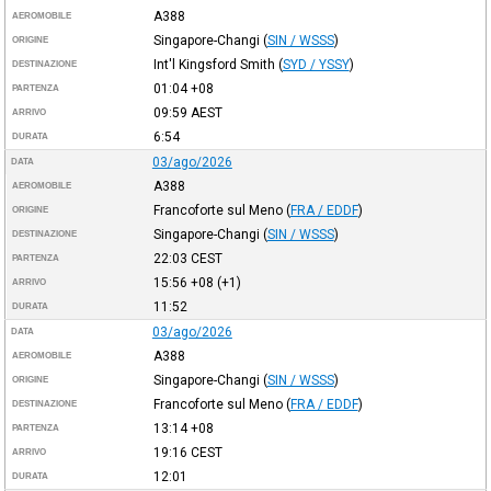
A388
AEROMOBILE
Singapore-Changi
(
SIN / WSSS
)
ORIGINE
Int'l Kingsford Smith
(
SYD / YSSY
)
DESTINAZIONE
01:04
+08
PARTENZA
09:59
AEST
ARRIVO
6:54
DURATA
03/ago/2026
DATA
A388
AEROMOBILE
Francoforte sul Meno
(
FRA / EDDF
)
ORIGINE
Singapore-Changi
(
SIN / WSSS
)
DESTINAZIONE
22:03
CEST
PARTENZA
15:56
+08
(+1)
ARRIVO
11:52
DURATA
03/ago/2026
DATA
A388
AEROMOBILE
Singapore-Changi
(
SIN / WSSS
)
ORIGINE
Francoforte sul Meno
(
FRA / EDDF
)
DESTINAZIONE
13:14
+08
PARTENZA
19:16
CEST
ARRIVO
12:01
DURATA