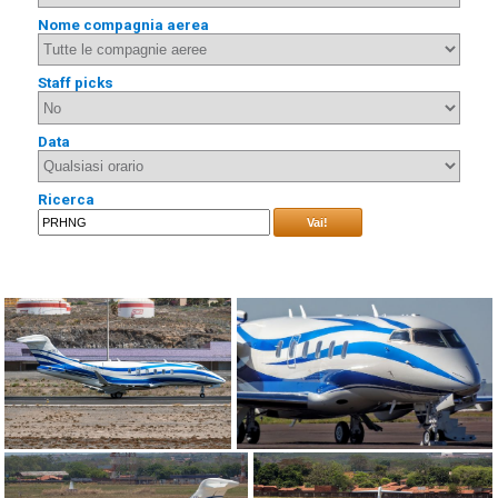
Nome compagnia aerea
Staff picks
Data
Ricerca
Vai!