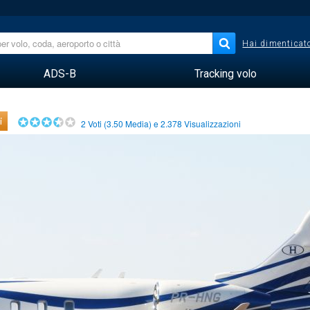
Hai dimenticato
ADS-B
Tracking volo
i
2
Voti (
3.50
Media) e
2.378
Visualizzazioni