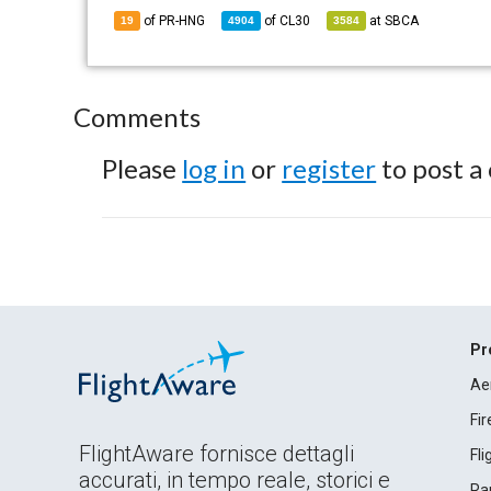
of PR-HNG
of
CL30
at
SBCA
19
4904
3584
Comments
Please
log in
or
register
to post a
Pr
Ae
Fi
FlightAware fornisce dettagli
Fl
accurati, in tempo reale, storici e
Rap