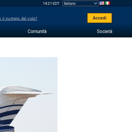
14:21 EDT
Accedi
 il numero del volo?
Comunità
Società