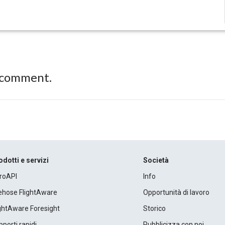
 comment.
odotti e servizi
Società
roAPI
Info
rehose FlightAware
Opportunità di lavoro
ightAware Foresight
Storico
porti rapidi
Pubblicizza con noi