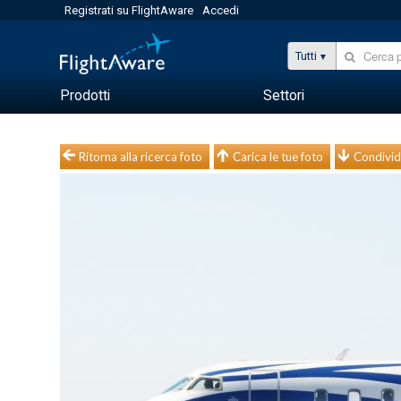
Registrati su FlightAware
Accedi
Tutti
Prodotti
Settori
Ritorna alla ricerca foto
Carica le tue foto
Condivid