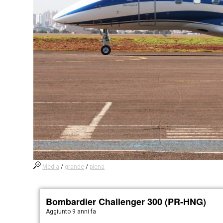
Media
/
grande
/
piena
Bombardier Challenger 300 (PR-HNG)
Aggiunto
9 anni fa