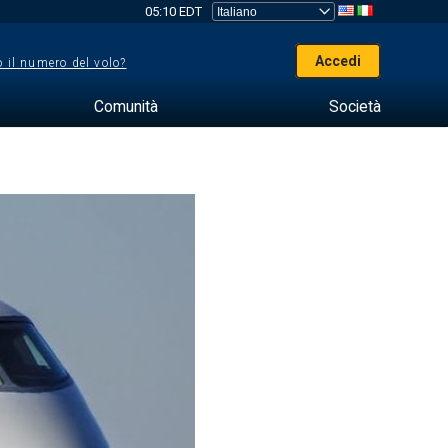
05:10 EDT
Accedi
 il numero del volo?
Comunità
Società