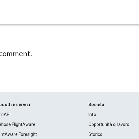
 comment.
odotti e servizi
Società
roAPI
Info
rehose FlightAware
Opportunità di lavoro
ightAware Foresight
Storico