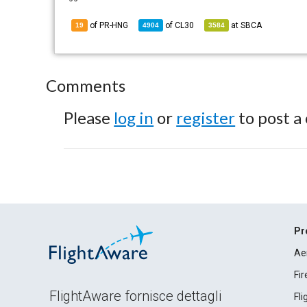
of PR-HNG
of
CL30
at
SBCA
19
4904
3584
Comments
Please
log in
or
register
to post a
Pr
Ae
Fi
FlightAware fornisce dettagli
Fl