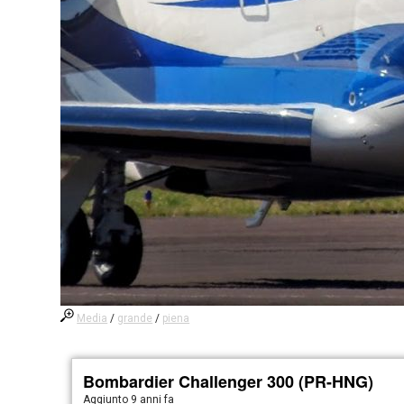
Media
/
grande
/
piena
Bombardier Challenger 300 (PR-HNG)
Aggiunto
9 anni fa