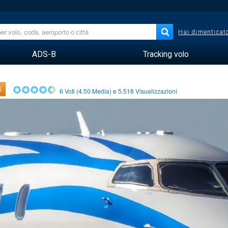
Hai dimenticato
ADS-B
Tracking volo
i
6
Voti (
4.50
Media) e
5.518
Visualizzazioni