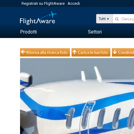
Registrati su FlightAware
Accedi
Tutti
Prodotti
Settori
Ritorna alla ricerca foto
Carica le tue foto
Condivid