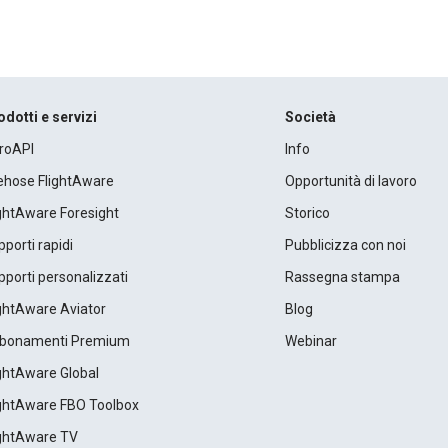
odotti e servizi
Società
roAPI
Info
rehose FlightAware
Opportunità di lavoro
ightAware Foresight
Storico
porti rapidi
Pubblicizza con noi
porti personalizzati
Rassegna stampa
ightAware Aviator
Blog
bonamenti Premium
Webinar
ightAware Global
ightAware FBO Toolbox
ightAware TV