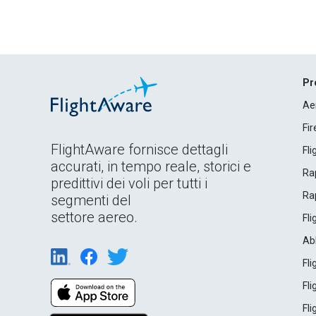
Pr
Ae
Fi
FlightAware fornisce dettagli
Fl
accurati, in tempo reale, storici e
Rap
predittivi dei voli per tutti i
Rap
segmenti del
settore aereo.
Fl
Ab
Fl
Fl
Fl