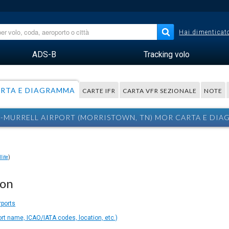
Hai dimenticato
ADS-B
Tracking volo
RTA E DIAGRAMMA
CARTE IFR
CARTA VFR SEZIONALE
NOTE
MURRELL AIRPORT (MORRISTOWN, TN) MOR CARTA E DI
lite
)
ion
rports
ort name, ICAO/IATA codes, location, etc.)