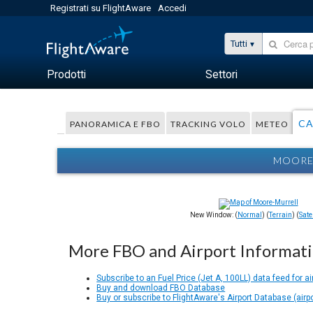
Registrati su FlightAware
Accedi
Tutti
Prodotti
Settori
CA
PANORAMICA E FBO
TRACKING VOLO
METEO
MOORE-
New Window: (
Normal
) (
Terrain
) (
Satel
More FBO and Airport Informat
Subscribe to an Fuel Price (Jet A, 100LL) data feed for ai
Buy and download FBO Database
Buy or subscribe to FlightAware's Airport Database (airp