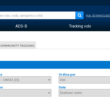
Hai dimenticato
ADS-B
Tracking volo
COMMUNITY TAGGING
to
Ordina per
ks
Data