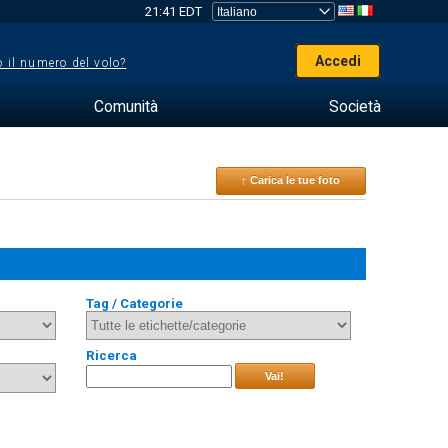
21:41 EDT
Accedi
 il numero del volo?
Comunità
Società
↑ Carica le tue foto
Tag / Categorie
Ricerca
Vai!