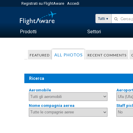
Registrati su FlightAware
Accedi
Tutti
Prodotti
Settori
ALL PHOTOS
FEATURED
RECENT COMMENTS
Ricerca
Aeromobile
Aeropor
Nome compagnia aerea
Staff pic