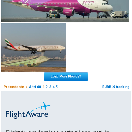
Load More Photos?
Precedente /
Altri 60
1
2
3
4
5
RJBB
tracking