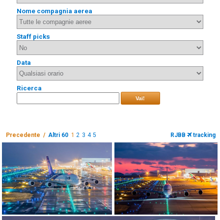
Nome compagnia aerea
Staff picks
Data
Ricerca
Vai!
Precedente /
Altri 60
1
2
3
4
5
RJBB
tracking