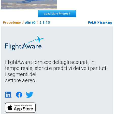
Load More Photos?
Precedente /
Altri 60
1
2
3
4
5
PALH
tracking
FlightAware fornisce dettagli accurati, in
tempo reale, storici e predittivi dei voli per tutti
i segmenti del
settore aereo.