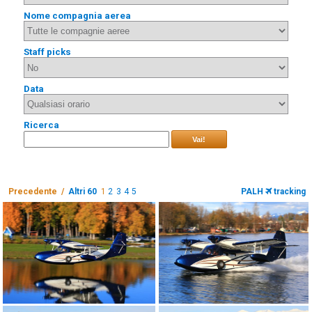
Nome compagnia aerea
Staff picks
Data
Ricerca
Vai!
Precedente /
Altri 60
1
2
3
4
5
PALH
tracking