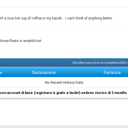
th a nice hot cup of coffee in my hands ...I can't think of anything better.
hose floats in amphib too!
Desideri una ricerca completa dello
ne
Destinazione
Partenza
No Recent History Data
i con account di base (registrarsi è gratis e facile!) vedono storico di 3 months