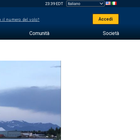
23:39 EDT
Accedi
 il numero del volo?
Comunità
Società