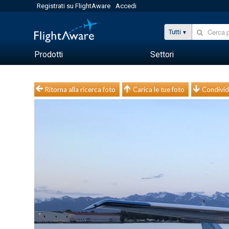
Registrati su FlightAware
Accedi
Tutti
Prodotti
Settori
Ritorna alla ricerca foto
Carica le tue foto
Condivid