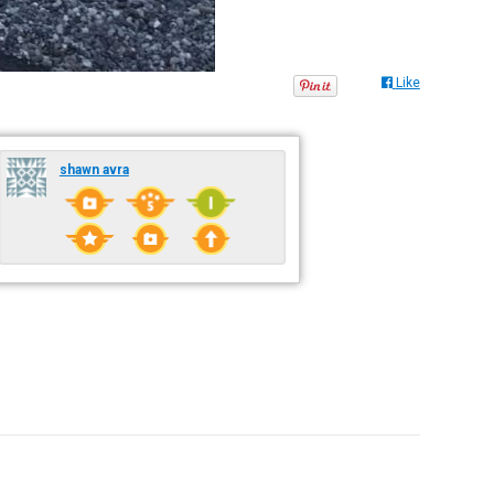
Like
shawn avra