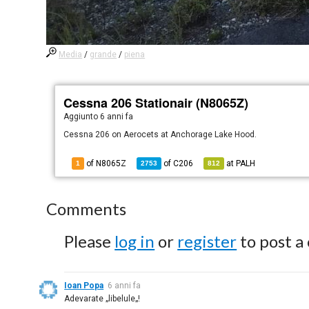
Media
/
grande
/
piena
Cessna 206 Stationair (N8065Z)
Aggiunto
6 anni fa
Cessna 206 on Aerocets at Anchorage Lake Hood.
of N8065Z
of
C206
at
PALH
1
2753
812
Comments
Please
log in
or
register
to post a
Ioan Popa
6 anni fa
Adevarate „libelule„!