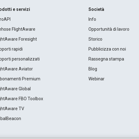
odotti e servizi
Società
roAPI
Info
rehose FlightAware
Opportunità di lavoro
ightAware Foresight
Storico
porti rapidi
Pubblicizza con noi
porti personalizzati
Rassegna stampa
ightAware Aviator
Blog
bonamenti Premium
Webinar
ightAware Global
ightAware FBO Toolbox
ightAware TV
obalBeacon