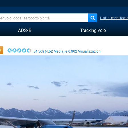
Hai dimenticato
ADS-B
Tracking volo
i
54
Voti (
4.52
Media) e
6.962
Visualizzazioni