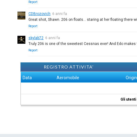
Report
CDBrozovich
6 anni fa
Great shot, Shawn. 206 on floats... staring at her floating there wi
Report
skylab72
6 anni fa
Truly 206 is one of the sweetest Cessnas ever! And Edo makes t
Report
REGISTRO ATTIVITA'
Data
Aeromobile
Origi
Gli utent