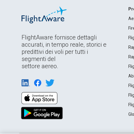
Pr
Ae
Fi
FlightAware fornisce dettagli
Fl
accurati, in tempo reale, storici e
Rap
predittivi dei voli per tutti i
Rap
segmenti del
settore aereo.
Fl
Ab
Fl
Fl
Fl
Gl