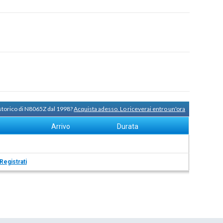
 storico di N8065Z dal 1998?
Acquista adesso. Lo riceverai entro un'ora
Arrivo
Durata
Registrati