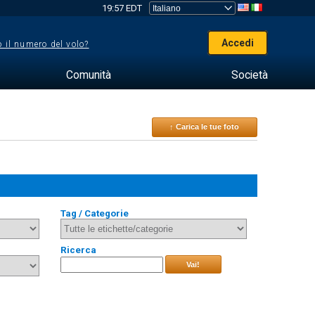
19:57 EDT
Accedi
 il numero del volo?
Comunità
Società
↑ Carica le tue foto
Tag / Categorie
Ricerca
Vai!