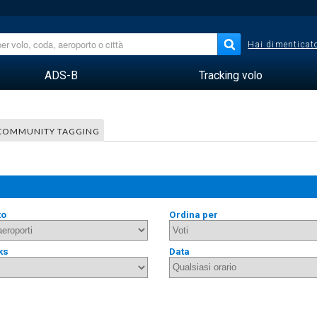
Hai dimenticato
ADS-B
Tracking volo
COMMUNITY TAGGING
to
Ordina per
ks
Data