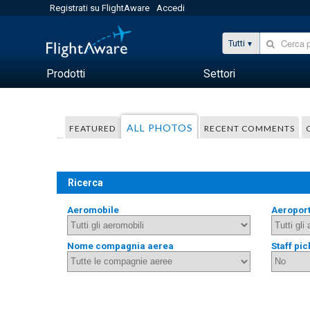
Registrati su FlightAware
Accedi
Tutti
Prodotti
Settori
ALL PHOTOS
FEATURED
RECENT COMMENTS
Ricerca
Aeromobile
Aeropor
Nome compagnia aerea
Staff pic