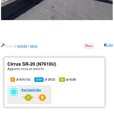
Like
Media
/
grande
/
piena
Cirrus SR-20 (N7610U)
Aggiunto
circa un anno fa
of N7610U
of
SR20
at
KUNI
2
2225
25
Rya VanOrder