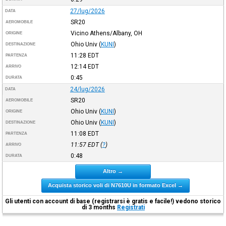
27/lug/2026
DATA
SR20
AEROMOBILE
Vicino Athens/Albany, OH
ORIGINE
Ohio Univ
(
KUNI
)
DESTINAZIONE
11:28
EDT
PARTENZA
12:14
EDT
ARRIVO
0:45
DURATA
24/lug/2026
DATA
SR20
AEROMOBILE
Ohio Univ
(
KUNI
)
ORIGINE
Ohio Univ
(
KUNI
)
DESTINAZIONE
11:08
EDT
PARTENZA
11:57
EDT
(
?
)
ARRIVO
0:48
DURATA
Altro →
Acquista storico voli di N7610U in formato Excel →
Gli utenti con account di base (registrarsi è gratis e facile!) vedono storico
di 3 months
Registrati