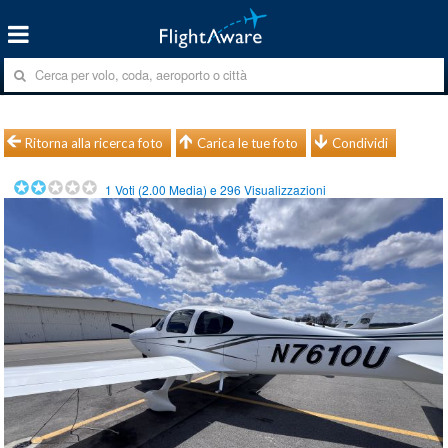
Ritorna alla ricerca foto
Carica le tue foto
Condividi
1
Voti (
2.00
Media) e
296
Visualizzazioni