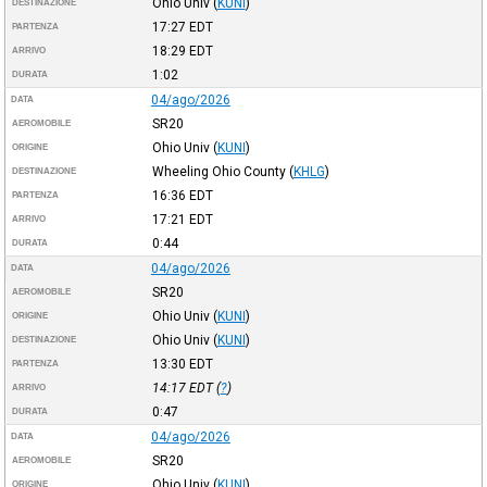
Ohio Univ
(
KUNI
)
DESTINAZIONE
17:27
EDT
PARTENZA
18:29
EDT
ARRIVO
1:02
DURATA
04/ago/2026
DATA
SR20
AEROMOBILE
Ohio Univ
(
KUNI
)
ORIGINE
Wheeling Ohio County
(
KHLG
)
DESTINAZIONE
16:36
EDT
PARTENZA
17:21
EDT
ARRIVO
0:44
DURATA
04/ago/2026
DATA
SR20
AEROMOBILE
Ohio Univ
(
KUNI
)
ORIGINE
Ohio Univ
(
KUNI
)
DESTINAZIONE
13:30
EDT
PARTENZA
14:17
EDT
(
?
)
ARRIVO
0:47
DURATA
04/ago/2026
DATA
SR20
AEROMOBILE
Ohio Univ
(
KUNI
)
ORIGINE