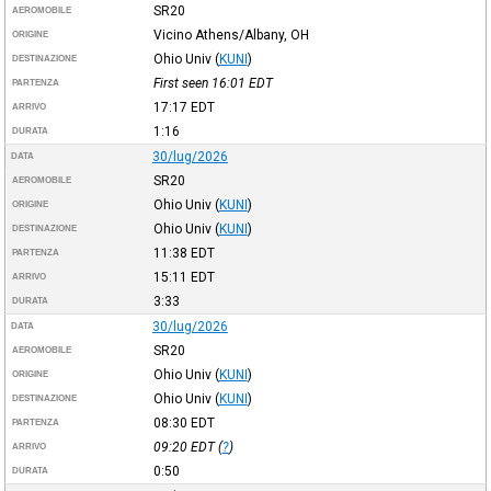
SR20
AEROMOBILE
Vicino Athens/Albany, OH
ORIGINE
Ohio Univ
(
KUNI
)
DESTINAZIONE
First seen 16:01
EDT
PARTENZA
17:17
EDT
ARRIVO
1:16
DURATA
30/lug/2026
DATA
SR20
AEROMOBILE
Ohio Univ
(
KUNI
)
ORIGINE
Ohio Univ
(
KUNI
)
DESTINAZIONE
11:38
EDT
PARTENZA
15:11
EDT
ARRIVO
3:33
DURATA
30/lug/2026
DATA
SR20
AEROMOBILE
Ohio Univ
(
KUNI
)
ORIGINE
Ohio Univ
(
KUNI
)
DESTINAZIONE
08:30
EDT
PARTENZA
09:20
EDT
(
?
)
ARRIVO
0:50
DURATA