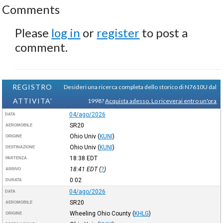
Comments
Please
log in
or
register
to post a
comment.
REGISTRO
Desideri una ricerca completa dello storico di N7610U dal
ATTIVITA'
1998?
Acquista adesso. Lo riceverai entro un'ora
04/ago/2026
DATA
SR20
AEROMOBILE
Ohio Univ
(
KUNI
)
ORIGINE
Ohio Univ
(
KUNI
)
DESTINAZIONE
18:38
EDT
PARTENZA
18:41
EDT
(
?
)
ARRIVO
0:02
DURATA
04/ago/2026
DATA
SR20
AEROMOBILE
Wheeling Ohio County
(
KHLG
)
ORIGINE