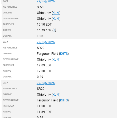
29/lug/2026
DATA
SR20
AEROMOBILE
Ohio Univ
(
KUNI
)
ORIGINE
Ohio Univ
(
KUNI
)
DESTINAZIONE
15:10
EDT
PARTENZA
16:19
EDT
(
?
)
ARRIVO
1:08
DURATA
29/lug/2026
DATA
SR20
AEROMOBILE
Ferguson Field
(
KHTS
)
ORIGINE
Ohio Univ
(
KUNI
)
DESTINAZIONE
12:09
EDT
PARTENZA
12:38
EDT
ARRIVO
0:29
DURATA
29/lug/2026
DATA
SR20
AEROMOBILE
Ohio Univ
(
KUNI
)
ORIGINE
Ferguson Field
(
KHTS
)
DESTINAZIONE
11:30
EDT
PARTENZA
11:59
EDT
ARRIVO
0:29
DURATA