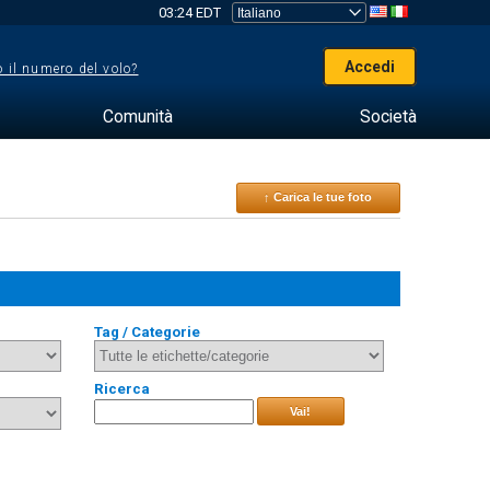
03:24 EDT
Accedi
 il numero del volo?
Comunità
Società
↑ Carica le tue foto
Tag / Categorie
Ricerca
Vai!