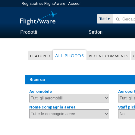
Registrati su FlightAware
Accedi
Tutti
Prodotti
Settori
ALL PHOTOS
FEATURED
RECENT COMMENTS
Ricerca
Aeromobile
Aeropor
Nome compagnia aerea
Staff pic