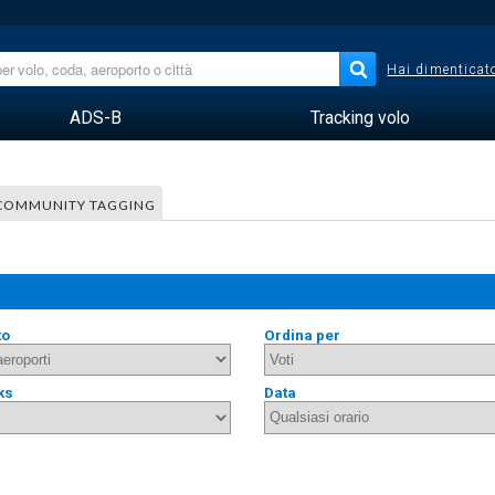
Hai dimenticato
ADS-B
Tracking volo
COMMUNITY TAGGING
to
Ordina per
ks
Data