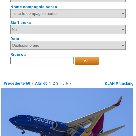
Nome compagnia aerea
Staff picks
Data
Ricerca
Vai!
Precedente 60
/
Altri 60
1
2
3
4
5
6
7
KJAN
tracking