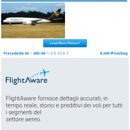
Load More Photos?
Precedente 60
/
Altri 60
1
2
3
4
5
6
7
KJAN
tracking
FlightAware fornisce dettagli accurati, in
tempo reale, storici e predittivi dei voli per tutti
i segmenti del
settore aereo.