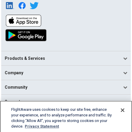
Products & Services
Company
Community
Support
FlightAware uses cookies to keep our site free, enhance
your experience, and to analyze performance and traffic. By
English (USA)
clicking “Allow All”, you agree to storing cookies on your
2026 FlightAware
device.
Privacy Statement