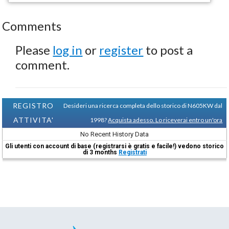
Comments
Please
log in
or
register
to post a
comment.
REGISTRO
Desideri una ricerca completa dello storico di N605KW dal
ATTIVITA'
1998?
Acquista adesso. Lo riceverai entro un'ora
No Recent History Data
Gli utenti con account di base (registrarsi è gratis e facile!) vedono storico
di 3 months
Registrati