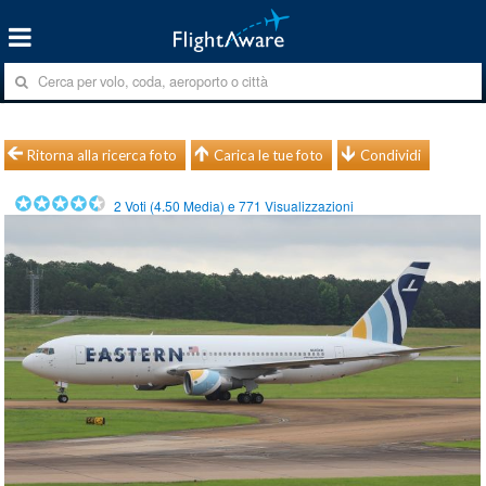
Ritorna alla ricerca foto
Carica le tue foto
Condividi
2
Voti (
4.50
Media) e
771
Visualizzazioni