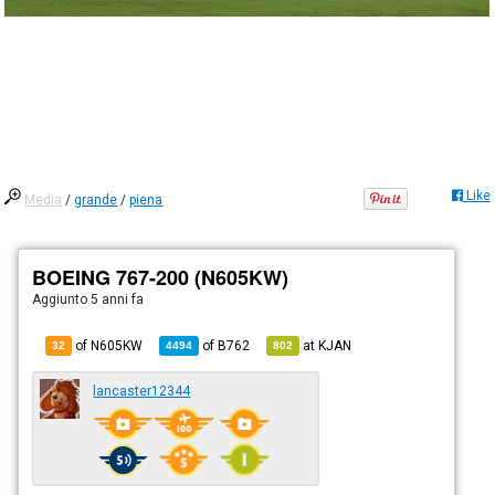
Like
Media
/
grande
/
piena
BOEING 767-200 (N605KW)
Aggiunto
5 anni fa
of N605KW
of
B762
at
KJAN
32
4494
802
lancaster12344