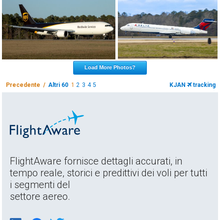
Load More Photos?
Precedente /
Altri 60
1
2
3
4
5
KJAN
tracking
FlightAware fornisce dettagli accurati, in
tempo reale, storici e predittivi dei voli per tutti
i segmenti del
settore aereo.