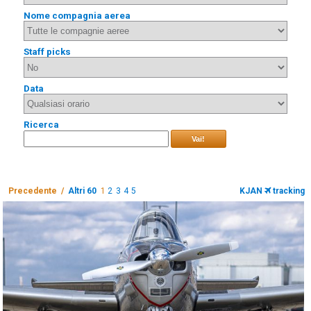
Nome compagnia aerea
Staff picks
Data
Ricerca
Vai!
Precedente /
Altri 60
1
2
3
4
5
KJAN
tracking