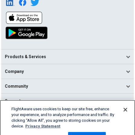
Products & Services
Company
Community
Support
FlightAware uses cookies to keep our site free, enhance
your experience, and to analyze performance and traffic. By
English (USA)
clicking “Allow All”, you agree to storing cookies on your
2026 FlightAware
device.
Privacy Statement
Terms of Use
Privacy
Cookie Settings