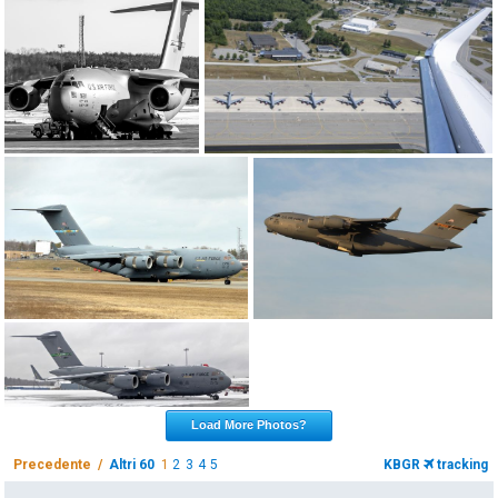
Load More Photos?
Precedente /
Altri 60
1
2
3
4
5
KBGR
tracking