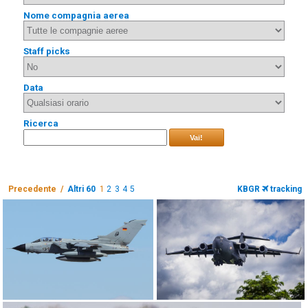
Nome compagnia aerea
Staff picks
Data
Ricerca
Vai!
Precedente /
Altri 60
1
2
3
4
5
KBGR
tracking