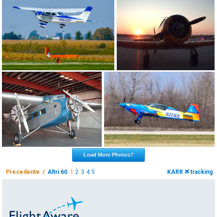
Load More Photos?
Precedente /
Altri 60
1
2
3
4
5
KARR
tracking