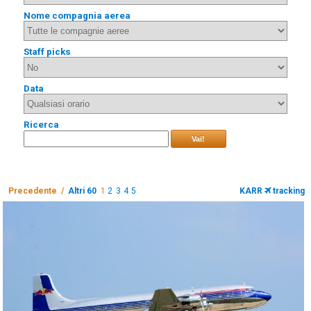
Nome compagnia aerea
Staff picks
Data
Ricerca
Vai!
Precedente /
Altri 60
1
2
3
4
5
KARR
tracking