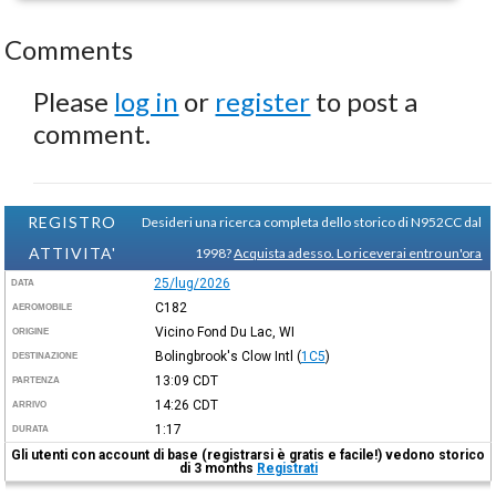
Comments
Please
log in
or
register
to post a
comment.
REGISTRO
Desideri una ricerca completa dello storico di N952CC dal
ATTIVITA'
1998?
Acquista adesso. Lo riceverai entro un'ora
25/lug/2026
DATA
C182
AEROMOBILE
Vicino Fond Du Lac, WI
ORIGINE
Bolingbrook's Clow Intl
(
1C5
)
DESTINAZIONE
13:09
CDT
PARTENZA
14:26
CDT
ARRIVO
1:17
DURATA
Gli utenti con account di base (registrarsi è gratis e facile!) vedono storico
di 3 months
Registrati