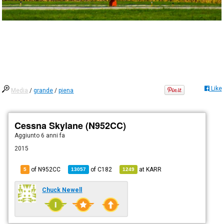
Like
Media
/
grande
/
piena
Cessna Skylane (N952CC)
Aggiunto
6 anni fa
2015
of N952CC
of
C182
at
KARR
5
13057
1249
Chuck Newell