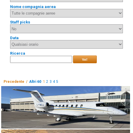
Nome compagnia aerea
Staff picks
Data
Ricerca
Vai!
Precedente /
Altri 60
1
2
3
4
5