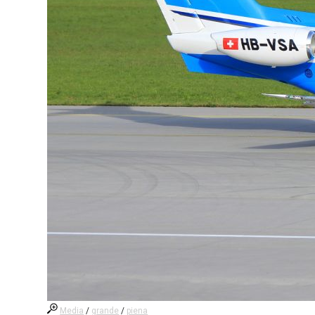
Media
/
grande
/
piena