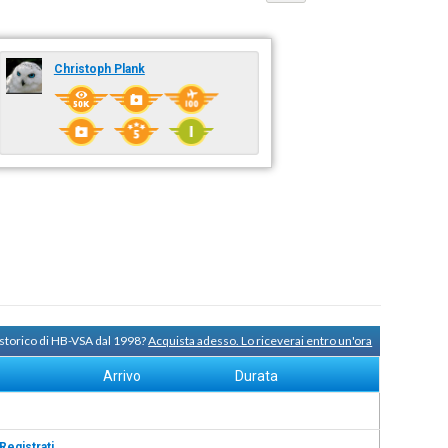
Christoph Plank
 storico di HB-VSA dal 1998?
Acquista adesso. Lo riceverai entro un'ora
Arrivo
Durata
Registrati