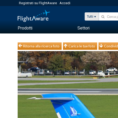
Registrati su FlightAware
Accedi
Tutti
Prodotti
Settori
Ritorna alla ricerca foto
Carica le tue foto
Condivid