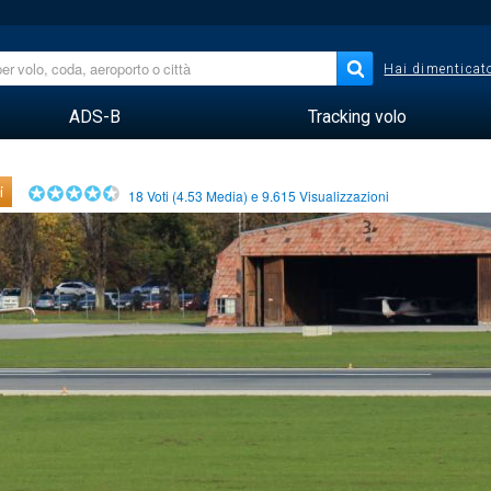
Hai dimenticato
ADS-B
Tracking volo
i
18
Voti (
4.53
Media) e
9.615
Visualizzazioni