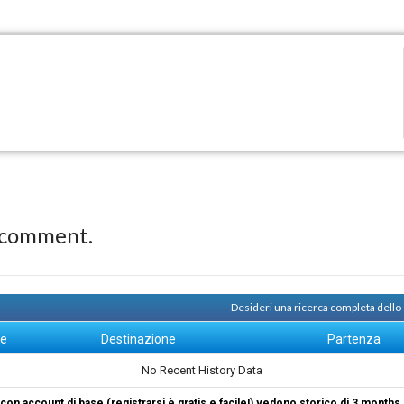
 comment.
Desideri una ricerca completa dello
ne
Destinazione
Partenza
No Recent History Data
i con account di base (registrarsi è gratis e facile!) vedono storico di 3 months