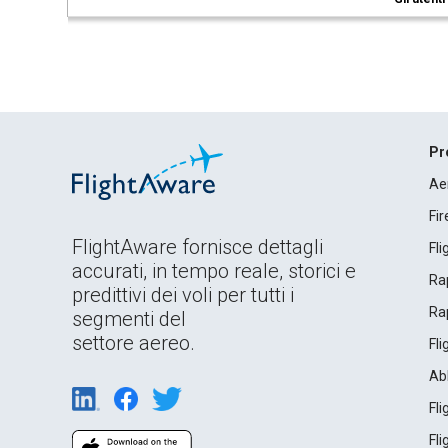
Pr
Ae
Fi
FlightAware fornisce dettagli
Fl
accurati, in tempo reale, storici e
Rap
predittivi dei voli per tutti i
Rap
segmenti del
settore aereo.
Fl
Ab
Fl
Fl