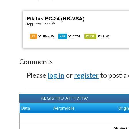
Pilatus PC-24 (HB-VSA)
Aggiunto
8 anni fa
of HB-VSA
of
PC24
at
LOWI
13
766
20696
Comments
Please
log in
or
register
to post a
REGISTRO ATTIVITA'
Data
Aeromobile
Origi
Gli utent