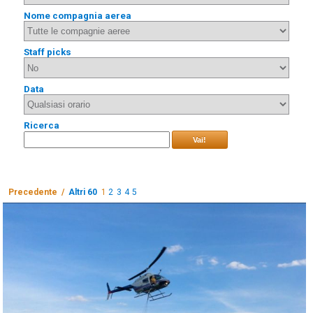
Nome compagnia aerea
Staff picks
Data
Ricerca
Vai!
Precedente /
Altri 60
1
2
3
4
5