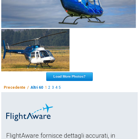
Load More Photos?
Precedente /
Altri 60
1
2
3
4
5
FlightAware fornisce dettagli accurati, in