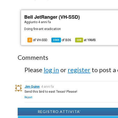
Bell JetRanger (VH-SSD)
Aggiunto
4 anni fa
Doing fire-ant eradication
of VH-SSD
of
B06
at
YAMB
2
1565
108
Comments
Please
log in
or
register
to post a
Jim Quinn
4 anni fa
Send this bird to east Texas! Please!
Report
REGISTRO ATTIVITA'