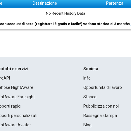
ne
Destinazione
Partenza
No Recent History Data
i con account di base (registrarsi è gratis e facile!) vedono storico di 3 months
odotti e servizi
Società
roAPI
Info
rehose FlightAware
Opportunità di lavoro
ightAware Foresight
Storico
porti rapidi
Pubblicizza con noi
porti personalizzati
Rassegna stampa
ightAware Aviator
Blog