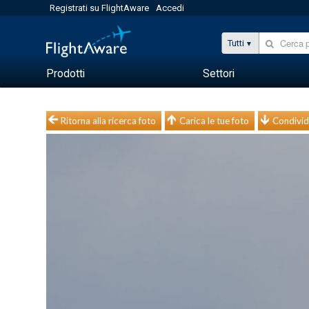
Registrati su FlightAware
Accedi
Tutti
Prodotti
Settori
Ritorna alla ricerca foto
Carica le tue foto
Condivid