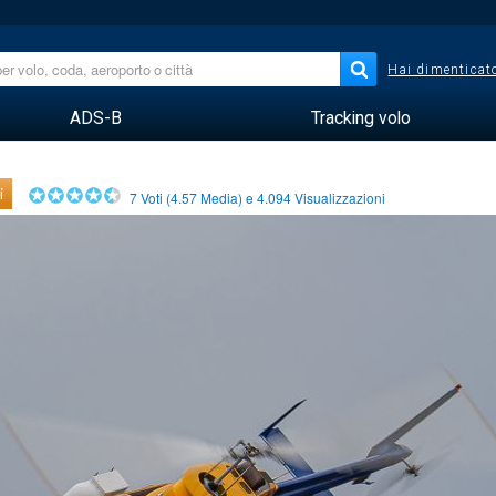
Hai dimenticato
ADS-B
Tracking volo
i
7
Voti (
4.57
Media) e
4.094
Visualizzazioni