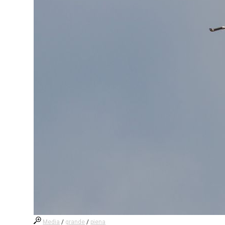
Media
/
grande
/
piena