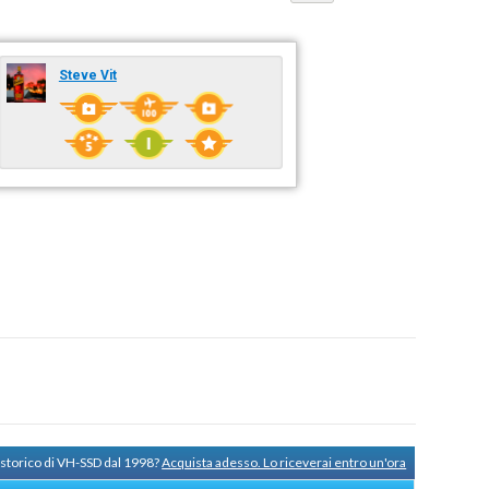
Steve Vit
 storico di VH-SSD dal 1998?
Acquista adesso. Lo riceverai entro un'ora