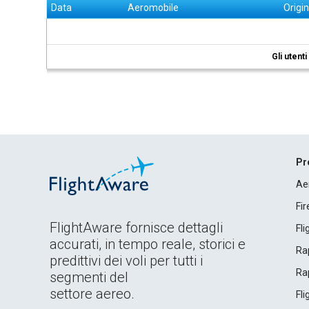
Data
Aeromobile
Origi
Gli utent
Pr
Ae
Fi
FlightAware fornisce dettagli
Fl
accurati, in tempo reale, storici e
Rap
predittivi dei voli per tutti i
Rap
segmenti del
settore aereo.
Fl