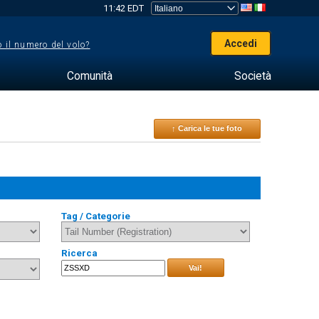
11:42 EDT
Accedi
 il numero del volo?
Comunità
Società
↑ Carica le tue foto
Tag / Categorie
Ricerca
Vai!