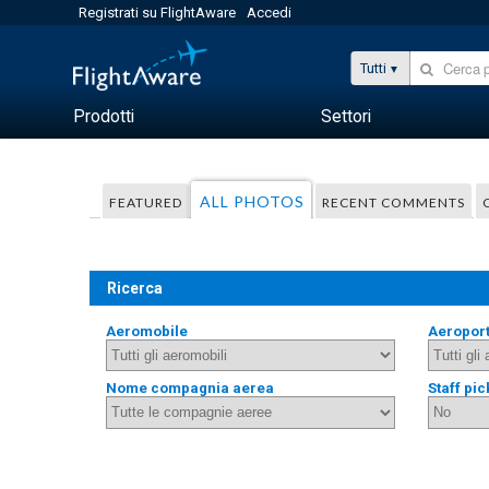
Registrati su FlightAware
Accedi
Tutti
Prodotti
Settori
ALL PHOTOS
FEATURED
RECENT COMMENTS
Ricerca
Aeromobile
Aeropor
Nome compagnia aerea
Staff pic