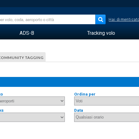
Hai dimenticato
ADS-B
Tracking volo
COMMUNITY TAGGING
to
Ordina per
ks
Data