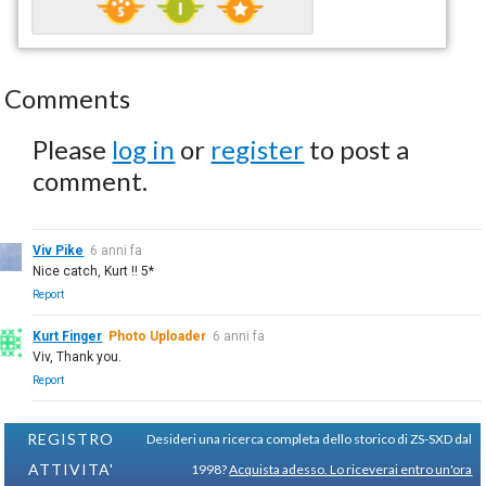
Comments
Please
log in
or
register
to post a
comment.
Viv Pike
6 anni fa
Nice catch, Kurt !! 5*
Report
Kurt Finger
Photo Uploader
6 anni fa
Viv, Thank you.
Report
REGISTRO
Desideri una ricerca completa dello storico di ZS-SXD dal
ATTIVITA'
1998?
Acquista adesso. Lo riceverai entro un'ora