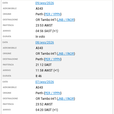
09/ago/2026
DATA
A343
AEROMOBILE
Perth
(
PER / YPPH
)
ORIGINE
OR Tambo Int'l
(
JNB / FAOR
)
DESTINAZIONE
23:53
AWST
PARTENZA
04:56
SAST
(+1)
ARRIVO
In volo
DURATA
08/ago/2026
DATA
A343
AEROMOBILE
OR Tambo Int'l
(
JNB / FAOR
)
ORIGINE
Perth
(
PER / YPPH
)
DESTINAZIONE
21:12
SAST
PARTENZA
11:58
AWST
(+1)
ARRIVO
8:46
DURATA
07/ago/2026
DATA
A343
AEROMOBILE
Perth
(
PER / YPPH
)
ORIGINE
OR Tambo Int'l
(
JNB / FAOR
)
DESTINAZIONE
23:52
AWST
PARTENZA
04:20
SAST
(+1)
ARRIVO