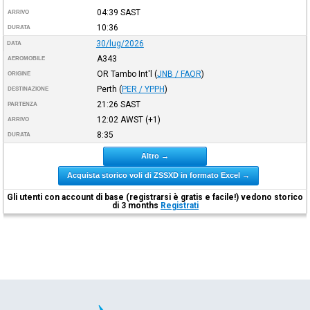
04:39
SAST
ARRIVO
10:36
DURATA
30/lug/2026
DATA
A343
AEROMOBILE
OR Tambo Int'l
(
JNB / FAOR
)
ORIGINE
Perth
(
PER / YPPH
)
DESTINAZIONE
21:26
SAST
PARTENZA
12:02
AWST
(+1)
ARRIVO
8:35
DURATA
Altro →
Acquista storico voli di ZSSXD in formato Excel →
Gli utenti con account di base (registrarsi è gratis e facile!) vedono storico
di 3 months
Registrati