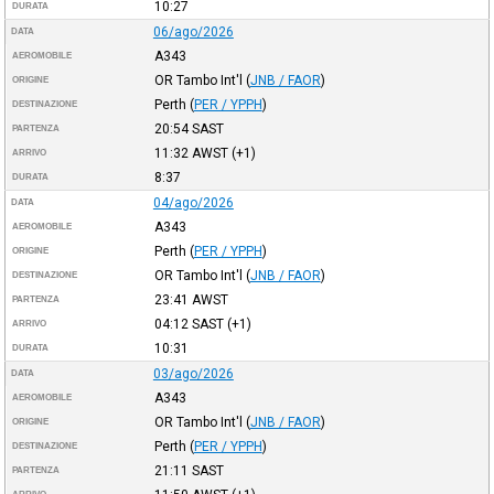
10:27
DURATA
06/ago/2026
DATA
A343
AEROMOBILE
OR Tambo Int'l
(
JNB / FAOR
)
ORIGINE
Perth
(
PER / YPPH
)
DESTINAZIONE
20:54
SAST
PARTENZA
11:32
AWST
(+1)
ARRIVO
8:37
DURATA
04/ago/2026
DATA
A343
AEROMOBILE
Perth
(
PER / YPPH
)
ORIGINE
OR Tambo Int'l
(
JNB / FAOR
)
DESTINAZIONE
23:41
AWST
PARTENZA
04:12
SAST
(+1)
ARRIVO
10:31
DURATA
03/ago/2026
DATA
A343
AEROMOBILE
OR Tambo Int'l
(
JNB / FAOR
)
ORIGINE
Perth
(
PER / YPPH
)
DESTINAZIONE
21:11
SAST
PARTENZA