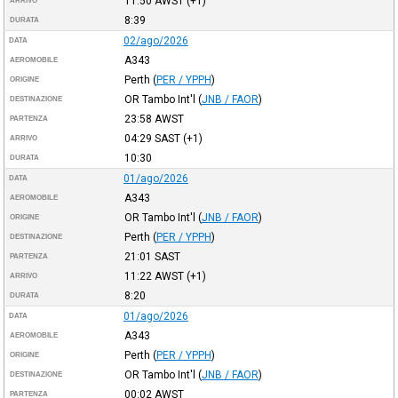
11:50
AWST
(+1)
ARRIVO
8:39
DURATA
02/ago/2026
DATA
A343
AEROMOBILE
Perth
(
PER / YPPH
)
ORIGINE
OR Tambo Int'l
(
JNB / FAOR
)
DESTINAZIONE
23:58
AWST
PARTENZA
04:29
SAST
(+1)
ARRIVO
10:30
DURATA
01/ago/2026
DATA
A343
AEROMOBILE
OR Tambo Int'l
(
JNB / FAOR
)
ORIGINE
Perth
(
PER / YPPH
)
DESTINAZIONE
21:01
SAST
PARTENZA
11:22
AWST
(+1)
ARRIVO
8:20
DURATA
01/ago/2026
DATA
A343
AEROMOBILE
Perth
(
PER / YPPH
)
ORIGINE
OR Tambo Int'l
(
JNB / FAOR
)
DESTINAZIONE
00:02
AWST
PARTENZA