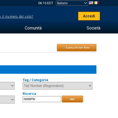
06:15 EDT
Accedi
 il numero del volo?
Comunità
Società
↑ Carica le tue foto
Tag / Categorie
Ricerca
Vai!