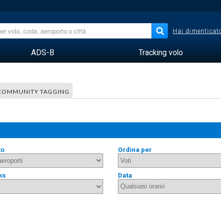
Hai dimenticato
ADS-B
Tracking volo
COMMUNITY TAGGING
to
Ordina per
ks
Data