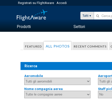
Registrati su FlightAware
Accedi
Tutti
Prodotti
Settori
ALL PHOTOS
FEATURED
RECENT COMMENTS
Ricerca
Aeromobile
Aeropor
Nome compagnia aerea
Staff pic