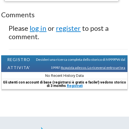
Comments
Please
log in
or
register
to post a
comment.
REGISTRO
Desideri una ricerca completa dello storico di N999PW dal
ATTIVITA'
1998?
Acquista adesso. Lo riceverai entro un'ora
No Recent History Data
Gli utenti con account di base (registrarsi è gratis e facile!) vedono storico
di 3 months
Registrati