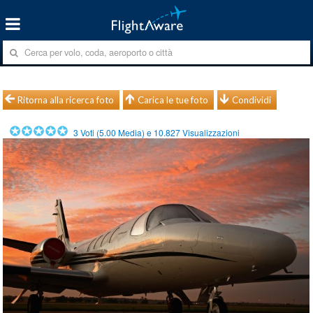
Ritorna alla ricerca foto
Carica le tue foto
Condividi
3
Voti (
5.00
Media) e
10.827
Visualizzazioni