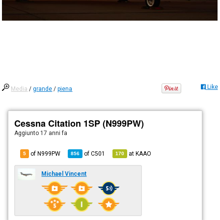
Like
Media
/
grande
/
piena
Cessna Citation 1SP (N999PW)
Aggiunto
17 anni fa
of N999PW
of
C501
at
KAAO
5
856
170
Michael Vincent