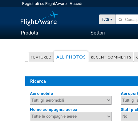
Registrati su FlightAware
Accedi
Tutti
Prodotti
Settori
ALL PHOTOS
FEATURED
RECENT COMMENTS
Ricerca
Aeromobile
Aeropor
Nome compagnia aerea
Staff pic