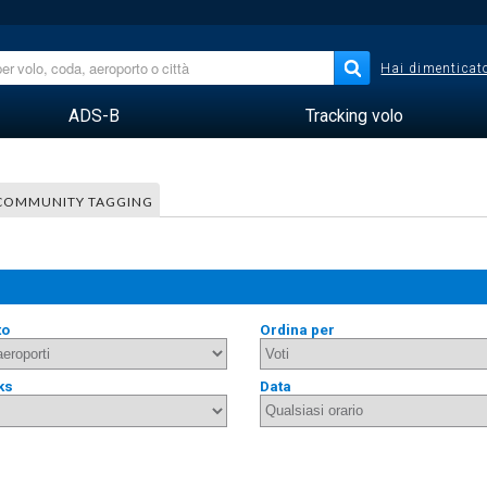
Hai dimenticato
ADS-B
Tracking volo
COMMUNITY TAGGING
to
Ordina per
ks
Data