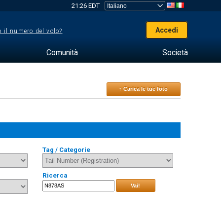
21:26 EDT
Accedi
 il numero del volo?
Comunità
Società
↑ Carica le tue foto
Tag / Categorie
Ricerca
Vai!