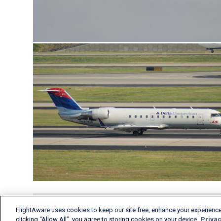
FlightAware uses cookies to keep our site free, enhance your experience
clicking “Allow All”, you agree to storing cookies on your device.
Privac