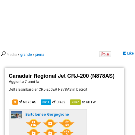
Like
Media
/
grande
/
piena
Canadair Regional Jet CRJ-200 (N878AS)
Aggiunto
7 anni fa
Delta Bombardier CRJ-200ER N878AS in Detroit
of N878AS
of
CRJ2
at
KDTW
9
8611
2667
Bartolomeo Gorgoglione