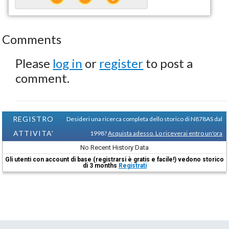
Comments
Please
log in
or
register
to post a
comment.
REGISTRO
Desideri una ricerca completa dello storico di N878AS dal
ATTIVITA'
1998?
Acquista adesso. Lo riceverai entro un'ora
No Recent History Data
Gli utenti con account di base (registrarsi è gratis e facile!) vedono storico
di 3 months
Registrati