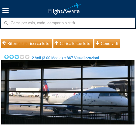
Ritorna alla ricerca foto
Carica le tue foto
Condividi
2
Voti (
3.00
Media) e
867
Visualizzazioni