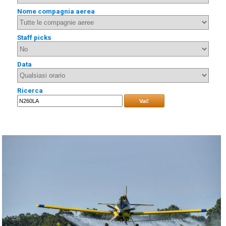
Nome compagnia aerea
Staff picks
Data
Ricerca
Vai!