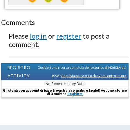
Comments
Please
log in
or
register
to post a
comment.
REGISTRO
Desideri una ricerca completa dello storico di N260LA dal
ATTIVITA'
1998?
Acquista adesso. Lo riceverai entro un'ora
No Recent History Data
Gli utenti con account di base (registrarsi è gratis e facile!) vedono storico
di 3 months
Registrati