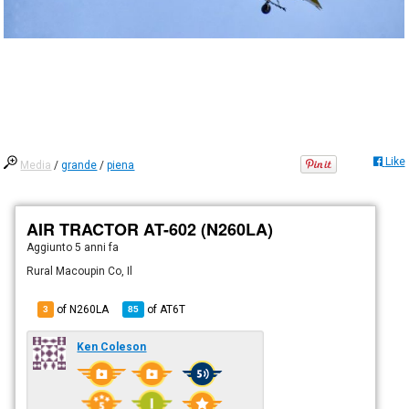
Like
Media
/
grande
/
piena
AIR TRACTOR AT-602 (N260LA)
Aggiunto
5 anni fa
Rural Macoupin Co, Il
of N260LA
of
AT6T
3
85
Ken Coleson