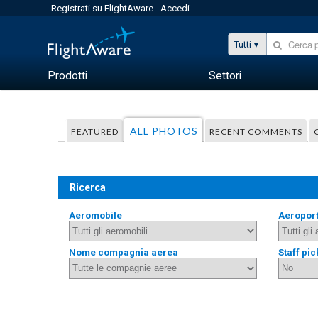
Registrati su FlightAware
Accedi
Tutti
Prodotti
Settori
ALL PHOTOS
FEATURED
RECENT COMMENTS
Ricerca
Aeromobile
Aeropor
Nome compagnia aerea
Staff pic