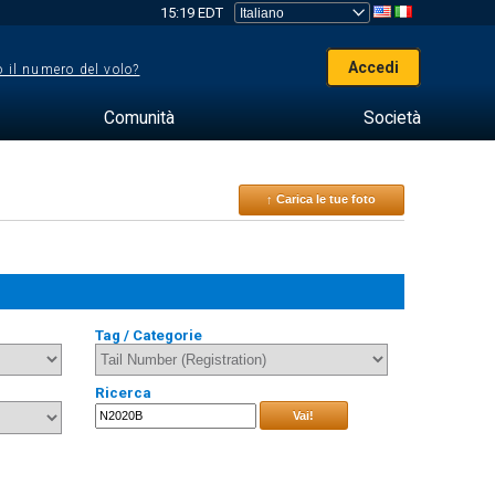
15:19 EDT
Accedi
 il numero del volo?
Comunità
Società
↑ Carica le tue foto
Tag / Categorie
Ricerca
Vai!