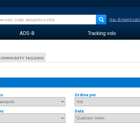
Hai dimenticato
ADS-B
Tracking volo
COMMUNITY TAGGING
to
Ordina per
ks
Data