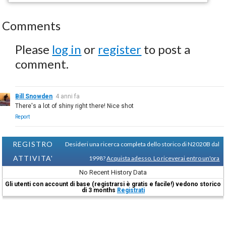
Comments
Please
log in
or
register
to post a
comment.
Bill Snowden
4 anni fa
There's a lot of shiny right there! Nice shot
Report
REGISTRO
Desideri una ricerca completa dello storico di N2020B dal
ATTIVITA'
1998?
Acquista adesso. Lo riceverai entro un'ora
No Recent History Data
Gli utenti con account di base (registrarsi è gratis e facile!) vedono storico
di 3 months
Registrati