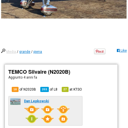
Like
Media
/
grande
/
piena
TEMCO Silvaire (N2020B)
Aggiunto
4 anni fa
of N2020B
of
L8
at
KTSO
18
203
27
Dan Lepkowski