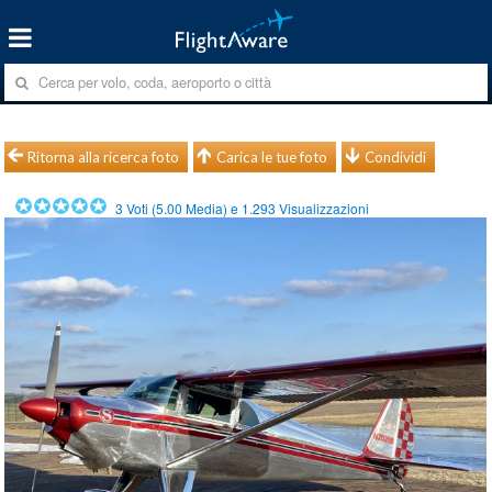
Ritorna alla ricerca foto
Carica le tue foto
Condividi
3
Voti (
5.00
Media) e
1.293
Visualizzazioni