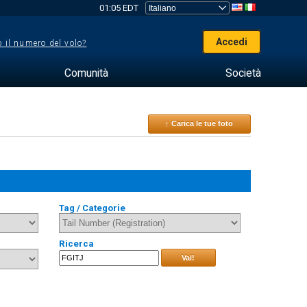
01:05 EDT
Accedi
 il numero del volo?
Comunità
Società
↑ Carica le tue foto
Tag / Categorie
Ricerca
Vai!