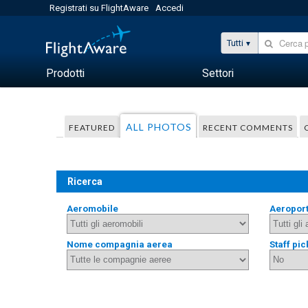
Registrati su FlightAware
Accedi
Tutti
Prodotti
Settori
ALL PHOTOS
FEATURED
RECENT COMMENTS
Ricerca
Aeromobile
Aeropor
Nome compagnia aerea
Staff pic