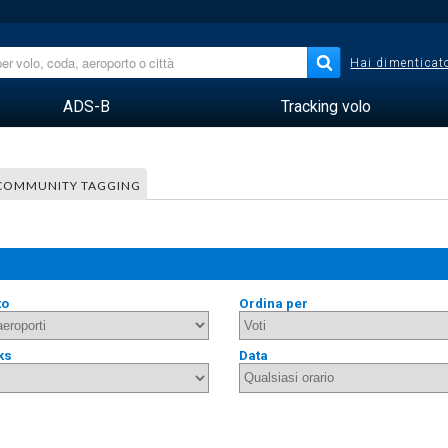
Hai dimenticato
ADS-B
Tracking volo
COMMUNITY TAGGING
to
Ordina per
ks
Data