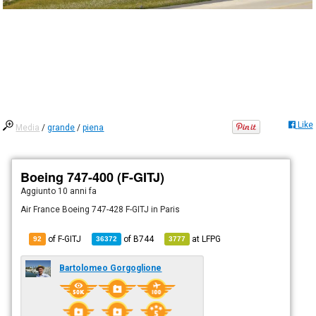
Like
Media
/
grande
/
piena
Boeing 747-400 (F-GITJ)
Aggiunto
10 anni fa
Air France Boeing 747-428 F-GITJ in Paris
of F-GITJ
of
B744
at
LFPG
92
36372
3777
Bartolomeo Gorgoglione